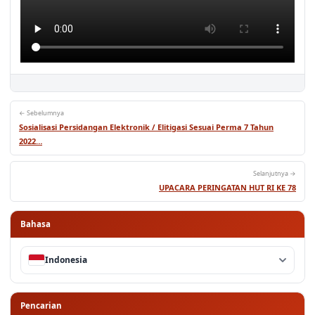
← Sebelumnya
Sosialisasi Persidangan Elektronik / Elitigasi Sesuai Perma 7 Tahun
2022…
Selanjutnya →
UPACARA PERINGATAN HUT RI KE 78
Bahasa
Indonesia
Pencarian