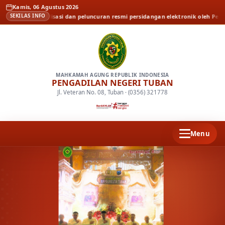
Kamis, 06 Agustus 2026
ita
Sosialisasi dan peluncuran resmi persidangan elektronik oleh Pengadilan 
SEKILAS INFO
MAHKAMAH AGUNG REPUBLIK INDONESIA
PENGADILAN NEGERI TUBAN
Jl. Veteran No. 08, Tuban · (0356) 321778
Menu