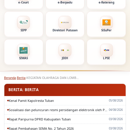
e-Court
e-Berpadu
e-Raterang
SIPP
Direktori Putusan
SiSuPer
SIWAS
JDIH
LPSE
Beranda
›
Berita
›
KEGIATAN OLAHRAGA DAN LOMBA DALAM RANGKA MEMPERINGATI HUT…
BERITA: BERITA
Kenal Pamit Kapolresta Tuban
05/08/2026
Sosialisasi dan peluncuran resmi persidangan elektronik oleh Pengadilan Tinggi Surabaya
04/08/2026
Rapat Paripurna DPRD Kabupaten Tuban
03/08/2026
Rapat Pembahasan SEMA No. 2 Tahun 2026
03/08/2026