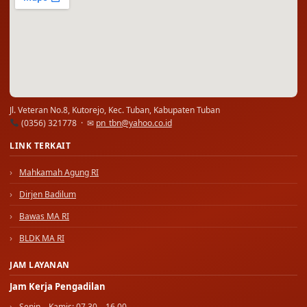
Jl. Veteran No.8, Kutorejo, Kec. Tuban, Kabupaten Tuban
(0356) 321778 · ✉
pn_tbn@yahoo.co.id
LINK TERKAIT
Mahkamah Agung RI
Dirjen Badilum
Bawas MA RI
BLDK MA RI
JAM LAYANAN
Jam Kerja Pengadilan
Senin – Kamis: 07.30 – 16.00