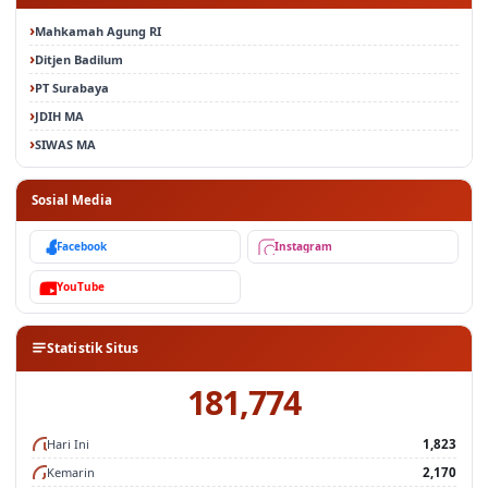
Mahkamah Agung RI
Ditjen Badilum
PT Surabaya
JDIH MA
SIWAS MA
Sosial Media
Facebook
Instagram
YouTube
Statistik Situs
181,774
Hari Ini
1,823
Kemarin
2,170