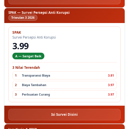
SPAK — Survei Persepsi Anti Korupsi
Triwulan 3 2026
SPAK
Survei Persepsi Anti Korupsi
3.99
A — Sangat Baik
3 Nilai Terendah
1
Transparansi Biaya
3.81
2
Biaya Tambahan
3.97
3
Perbuatan Curang
3.97
Isi Survei Disini