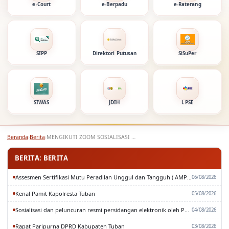
e-Court
e-Berpadu
e-Raterang
SIPP
Direktori Putusan
SiSuPer
SIWAS
JDIH
LPSE
Beranda
›
Berita
›
MENGIKUTI ZOOM SOSIALISASI ANTIKORUPSI
BERITA: BERITA
Assesmen Sertifikasi Mutu Peradilan Unggul dan Tangguh ( AMPUH ) Oleh Pengadilan Tinggi Surabaya
06/08/2026
Kenal Pamit Kapolresta Tuban
05/08/2026
Sosialisasi dan peluncuran resmi persidangan elektronik oleh Pengadilan Tinggi Surabaya
04/08/2026
Rapat Paripurna DPRD Kabupaten Tuban
03/08/2026