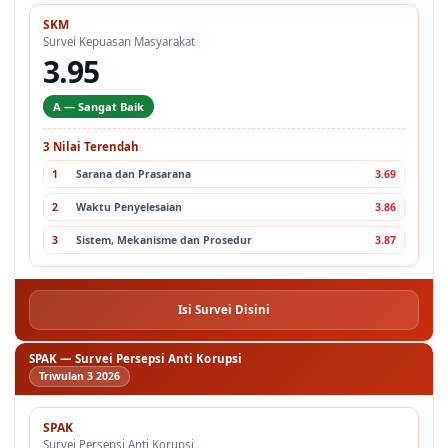
SKM
Survei Kepuasan Masyarakat
3.95
A — Sangat Baik
3 Nilai Terendah
1
Sarana dan Prasarana
3.69
2
Waktu Penyelesaian
3.86
3
Sistem, Mekanisme dan Prosedur
3.87
Isi Survei Disini
SPAK — Survei Persepsi Anti Korupsi
Triwulan 3 2026
SPAK
Survei Persepsi Anti Korupsi