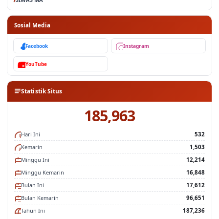
Sosial Media
Facebook
Instagram
YouTube
Statistik Situs
185,963
Hari Ini
532
Kemarin
1,503
Minggu Ini
12,214
Minggu Kemarin
16,848
Bulan Ini
17,612
Bulan Kemarin
96,651
Tahun Ini
187,236