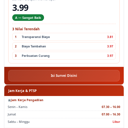
3.99
A — Sangat Baik
3 Nilai Terendah
1
Transparansi Biaya
3.81
2
Biaya Tambahan
3.97
3
Perbuatan Curang
3.97
Isi Survei Disini
Jam Kerja & PTSP
Jam Kerja Pengadilan
Senin – Kamis
07.30 – 16.00
Jumat
07.00 – 16.30
Sabtu – Minggu
Libur