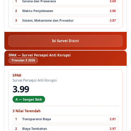
1
Sarana dan Prasarana
3.69
2
Waktu Penyelesaian
3.86
3
Sistem, Mekanisme dan Prosedur
3.87
Isi Survei Disini
SPAK — Survei Persepsi Anti Korupsi
Triwulan 3 2026
SPAK
Survei Persepsi Anti Korupsi
3.99
A — Sangat Baik
3 Nilai Terendah
1
Transparansi Biaya
3.81
2
Biaya Tambahan
3.97