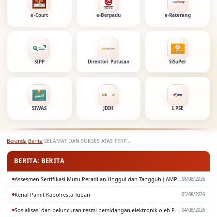
e-Court
e-Berpadu
e-Raterang
SIPP
Direktori Putusan
SiSuPer
SIWAS
JDIH
LPSE
Beranda
›
Berita
›
SELAMAT DAN SUKSES ATAS TERPILIHNYA WKMA BIDANG YUDISIAL
BERITA: BERITA
Assesmen Sertifikasi Mutu Peradilan Unggul dan Tangguh ( AMPUH ) Oleh Pengadilan Tinggi Surabaya
06/08/2026
Kenal Pamit Kapolresta Tuban
05/08/2026
Sosialisasi dan peluncuran resmi persidangan elektronik oleh Pengadilan Tinggi Surabaya
04/08/2026