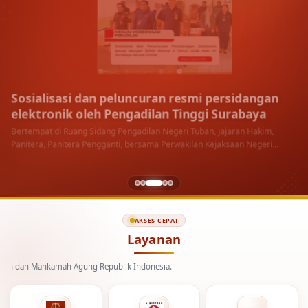
Sosialisasi dan peluncuran resmi persidangan
elektronik oleh Pengadilan Tinggi Surabaya
Bertempat di Ruang Sidang Pengadilan Negeri Tuban, jajaran Hakim,
Panitera, Panitera Pengganti, bersama Perwakilan Kejaksaan Negeri
Tuban menyimak langsung sosialisasi dan peluncuran…
Selengkapnya
AKSES CEPAT
Layanan
 Mahkamah Agung Republik Indonesia.