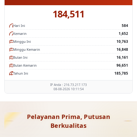
184,511
Hari Ini
584
Kemarin
1,652
Minggu Ini
10,763
Minggu Kemarin
16,848
Bulan Ini
16,161
Bulan Kemarin
96,651
Tahun Ini
185,785
IP Anda : 216.73.217.173
08-08-2026 10:11:54
Pelayanan Prima, Putusan
Berkualitas