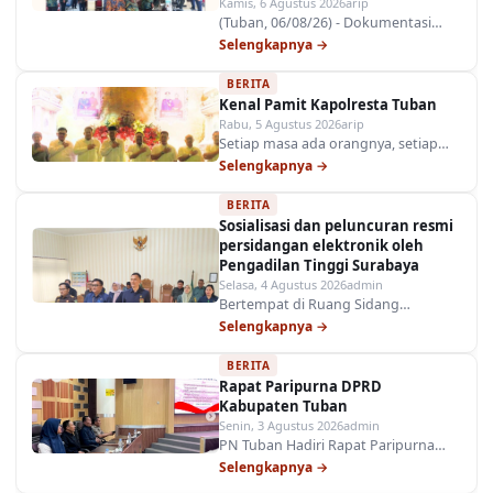
Kamis, 6 Agustus 2026
arip
(Tuban, 06/08/26) - Dokumentasi
Asesmen Sertifikasi Mutu Peradilan
Selengkapnya →
Unggul dan Tangguh (AMPUH) &
BERITA
Pengawasan Daerah oleh
Kenal Pamit Kapolresta Tuban
Pengadilan Tinggi Surabaya pada
Rabu, 5 Agustus 2026
arip
Pengadilan Negeri Tuban.
Setiap masa ada orangnya, setiap
orang ada masanya
Selengkapnya →
Ketua
Pengadilan Negeri Tuban
BERITA
menghadiri malam Kenal Pamit
Sosialisasi dan peluncuran resmi
Kapolresta Tuban di Pendopo Kab.
persidangan elektronik oleh
Tuban. Keluarga Besar…
Pengadilan Tinggi Surabaya
Selasa, 4 Agustus 2026
admin
Bertempat di Ruang Sidang
Pengadilan Negeri Tuban, jajaran
Selengkapnya →
Hakim, Panitera, Panitera Pengganti,
BERITA
bersama Perwakilan Kejaksaan
Rapat Paripurna DPRD
Negeri Tuban menyimak langsung
Kabupaten Tuban
sosialisasi dan peluncuran resmi
Senin, 3 Agustus 2026
admin
persidangan elektronik…
PN Tuban Hadiri Rapat Paripurna
DPRD Kabupaten Tuban Kepala Sub
Selengkapnya →
Bagian Perencanaan, TI, dan