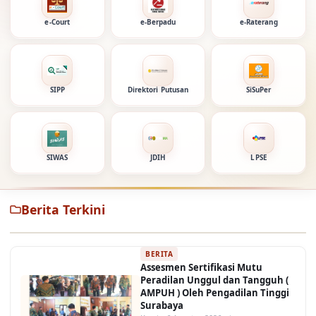
e-Court
e-Berpadu
e-Raterang
SIPP
Direktori Putusan
SiSuPer
SIWAS
JDIH
LPSE
Berita Terkini
BERITA
Assesmen Sertifikasi Mutu
Peradilan Unggul dan Tangguh (
AMPUH ) Oleh Pengadilan Tinggi
Surabaya