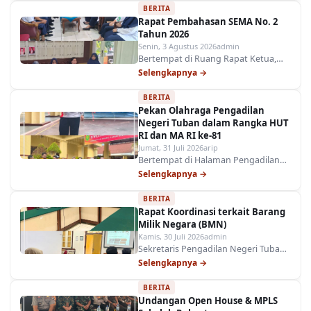
BERITA
Pelaporan (PTIP) Pengadilan Negeri
Rapat Pembahasan SEMA No. 2
Tuban mewakili pimpinan
Tahun 2026
menghadiri Rapat Paripurna DPRD…
Senin, 3 Agustus 2026
admin
Bertempat di Ruang Rapat Ketua,
Bapak Ketua Pengadilan Negeri
Selengkapnya →
Tuban menyelenggarakan Rapat
BERITA
Pembahasan SEMA No. 2 Tahun 2026
Pekan Olahraga Pengadilan
sebagai langkah proaktif dalam
Negeri Tuban dalam Rangka HUT
menyelaraskan pedoman dan…
RI dan MA RI ke-81
Jumat, 31 Juli 2026
arip
Bertempat di Halaman Pengadilan
Negeri Tuban, Ketua Pengadilan
Selengkapnya →
Negeri Tuban secara resmi
BERITA
membuka rangkaian kegiatan Pekan
Rapat Koordinasi terkait Barang
Olahraga PN Tuban dalam rangka
Milik Negara (BMN)
memperingati HUT Kemerdekaan
Kamis, 30 Juli 2026
admin
RI…
Sekretaris Pengadilan Negeri Tuban
bersama Plt. Kasubbag Umum &
Selengkapnya →
Keuangan dan Staff Pengelola BMN
BERITA
mengikuti Rapat Koordinasi terkait
Undangan Open House & MPLS
Barang Milik Negara (BMN)