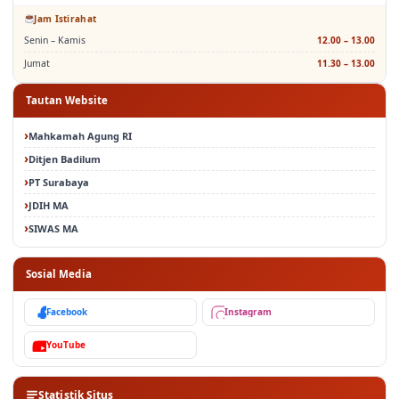
Jam Istirahat
Senin – Kamis
12.00 – 13.00
Jumat
11.30 – 13.00
Tautan Website
Mahkamah Agung RI
Ditjen Badilum
PT Surabaya
JDIH MA
SIWAS MA
Sosial Media
Facebook
Instagram
YouTube
Statistik Situs