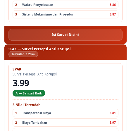
2
Waktu Penyelesaian
3.86
3
Sistem, Mekanisme dan Prosedur
3.87
Isi Survei Disini
SPAK — Survei Persepsi Anti Korupsi
Triwulan 3 2026
SPAK
Survei Persepsi Anti Korupsi
3.99
A — Sangat Baik
3 Nilai Terendah
1
Transparansi Biaya
3.81
2
Biaya Tambahan
3.97