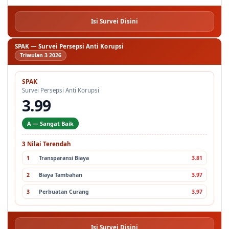
Isi Survei Disini
SPAK — Survei Persepsi Anti Korupsi
Triwulan 3 2026
SPAK
Survei Persepsi Anti Korupsi
3.99
A — Sangat Baik
3 Nilai Terendah
1
Transparansi Biaya
3.81
2
Biaya Tambahan
3.97
3
Perbuatan Curang
3.97
Isi Survei Disini