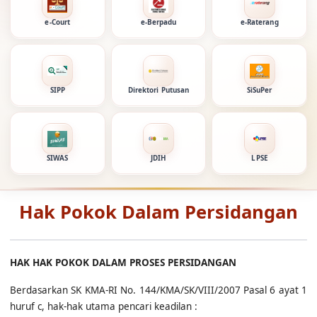
e-Court
e-Berpadu
e-Raterang
SIPP
Direktori Putusan
SiSuPer
SIWAS
JDIH
LPSE
Hak Pokok Dalam Persidangan
HAK HAK POKOK DALAM PROSES PERSIDANGAN
Berdasarkan SK KMA-RI No. 144/KMA/SK/VIII/2007 Pasal 6 ayat 1
huruf c, hak-hak utama pencari keadilan :