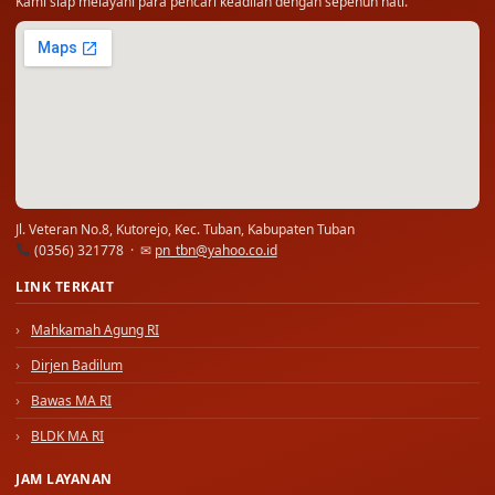
Kami siap melayani para pencari keadilan dengan sepenuh hati.
Jl. Veteran No.8, Kutorejo, Kec. Tuban, Kabupaten Tuban
(0356) 321778 · ✉
pn_tbn@yahoo.co.id
LINK TERKAIT
Mahkamah Agung RI
Dirjen Badilum
Bawas MA RI
BLDK MA RI
JAM LAYANAN