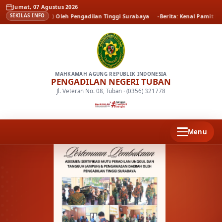
Jumat, 07 Agustus 2026
uh ( AMPUH ) Oleh Pengadilan Tinggi Surabaya
Berita
Kenal Pamit Kapolres
SEKILAS INFO
MAHKAMAH AGUNG REPUBLIK INDONESIA
PENGADILAN NEGERI TUBAN
Jl. Veteran No. 08, Tuban · (0356) 321778
Menu