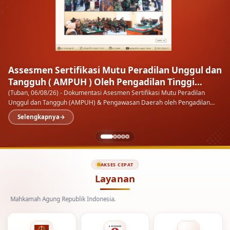
Assesmen Sertifikasi Mutu Peradilan Unggul dan
Tangguh ( AMPUH ) Oleh Pengadilan Tinggi
Surabaya
(Tuban, 06/08/26) - Dokumentasi Asesmen Sertifikasi Mutu Peradilan
Unggul dan Tangguh (AMPUH) & Pengawasan Daerah oleh Pengadilan
Tinggi Surabaya pada Pengadilan Negeri…
Selengkapnya
AKSES CEPAT
Layanan
hkamah Agung Republik Indonesia.