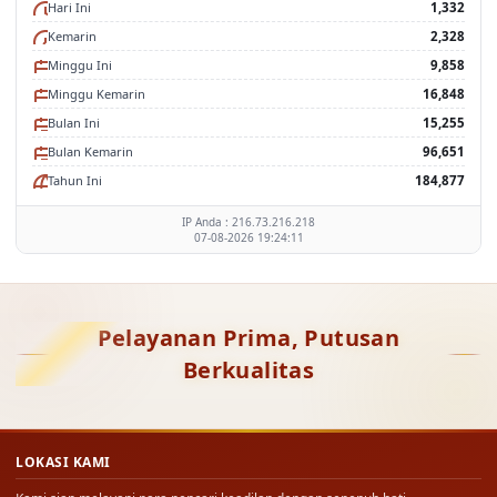
Hari Ini
1,332
Kemarin
2,328
Minggu Ini
9,858
Minggu Kemarin
16,848
Bulan Ini
15,255
Bulan Kemarin
96,651
Tahun Ini
184,877
IP Anda : 216.73.216.218
07-08-2026 19:24:11
Pelayanan Prima, Putusan
Berkualitas
LOKASI KAMI