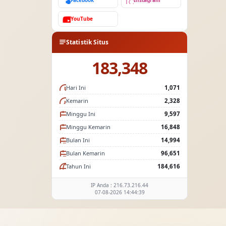
Facebook
Instagram
YouTube
Statistik Situs
183,348
Hari Ini
1,071
Kemarin
2,328
Minggu Ini
9,597
Minggu Kemarin
16,848
Bulan Ini
14,994
Bulan Kemarin
96,651
Tahun Ini
184,616
IP Anda : 216.73.216.44
07-08-2026 14:44:39