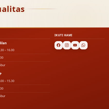
alitas
IKUTI KAMI
dilan
.30 – 16.00
.30
ibur
P
.00 – 15.30
.30
ibur