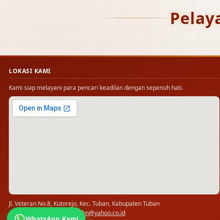
Pelay
LOKASI KAMI
Kami siap melayani para pencari keadilan dengan sepenuh hati.
Jl. Veteran No.8, Kutorejo, Kec. Tuban, Kabupaten Tuban
(0356) 321778 · ✉
pn_tbn@yahoo.co.id
WhatsApp Kami