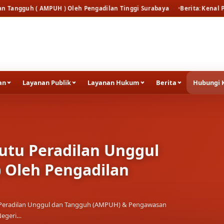
MPUH ) Oleh Pengadilan Tinggi Surabaya
Berita
Kenal Pamit Kapolrest
an
Layanan Publik
Layanan Hukum
Berita
Hubungi 
utu Peradilan Unggul
 Oleh Pengadilan
tu Peradilan Unggul dan Tangguh (AMPUH) & Pengawasan
Negeri…