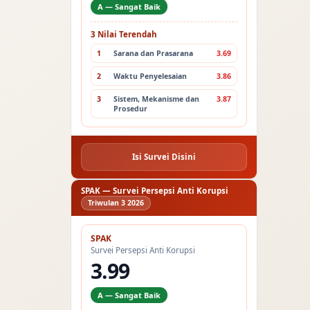
A — Sangat Baik
3 Nilai Terendah
1
Sarana dan Prasarana
3.69
2
Waktu Penyelesaian
3.86
3
Sistem, Mekanisme dan
3.87
Prosedur
Isi Survei Disini
SPAK — Survei Persepsi Anti Korupsi
Triwulan 3 2026
SPAK
Survei Persepsi Anti Korupsi
3.99
A — Sangat Baik