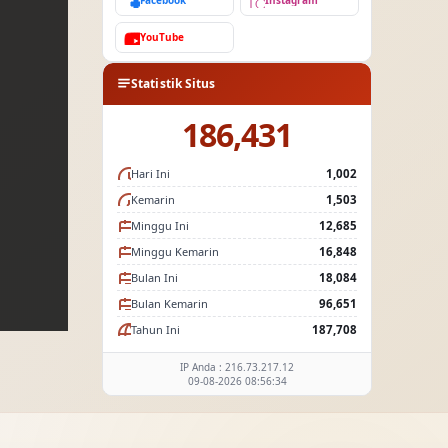
Facebook
Instagram
YouTube
Statistik Situs
186,431
Hari Ini
1,002
Kemarin
1,503
Minggu Ini
12,685
Minggu Kemarin
16,848
Bulan Ini
18,084
Bulan Kemarin
96,651
Tahun Ini
187,708
IP Anda : 216.73.217.12
09-08-2026 08:56:34