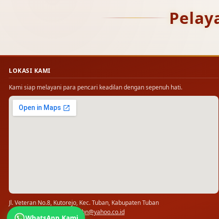
Pelay
LOKASI KAMI
Kami siap melayani para pencari keadilan dengan sepenuh hati.
Jl. Veteran No.8, Kutorejo, Kec. Tuban, Kabupaten Tuban
(0356) 321778 · ✉
pn_tbn@yahoo.co.id
WhatsApp Kami