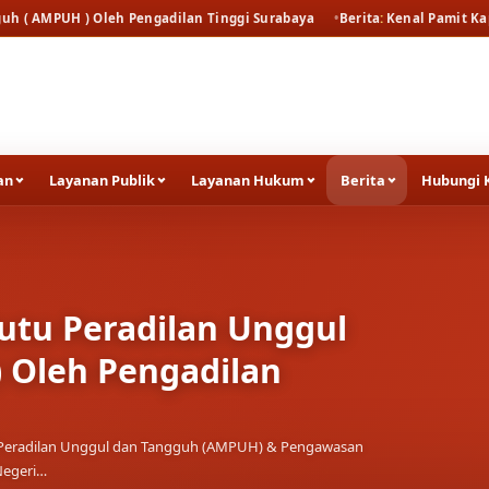
Oleh Pengadilan Tinggi Surabaya
Berita
Kenal Pamit Kapolresta Tuban
an
Layanan Publik
Layanan Hukum
Berita
Hubungi 
a Tuban