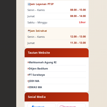
Jam Layanan PTSP
Senin – Kamis
08.00 – 15.00
Jumat
08.00 – 14.00
Sabtu – Minggu
Libur
Jam Istirahat
Senin – Kamis
12.00 – 13.00
Jumat
11.30 – 13.00
Tautan Website
Mahkamah Agung RI
Ditjen Badilum
PT Surabaya
JDIH MA
SIWAS MA
Sosial Media