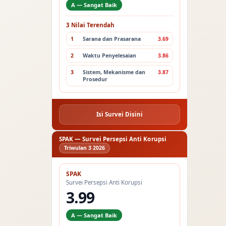
A — Sangat Baik
3 Nilai Terendah
1
Sarana dan Prasarana
3.69
2
Waktu Penyelesaian
3.86
3
Sistem, Mekanisme dan
3.87
Prosedur
Isi Survei Disini
SPAK — Survei Persepsi Anti Korupsi
Triwulan 3 2026
SPAK
Survei Persepsi Anti Korupsi
3.99
A — Sangat Baik