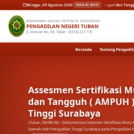
ita
Assesmen Sertifikasi Mutu Peradilan Unggul dan Tangguh ( AMPUH ) 
Minggu, 09 Agustus 2026
SEKILAS INFO
MAHKAMAH AGUNG REPUBLIK INDONESIA
PENGADILAN NEGERI TUBAN
Jl. Veteran No. 08, Tuban · (0356) 321778
Beranda
Tentang Pengadil
Kenal Pamit Kapolrest