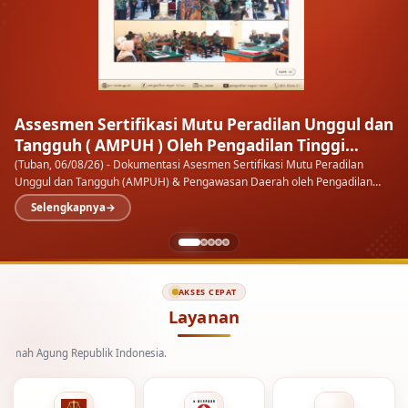
Kenal Pamit Kapolresta Tuban
Setiap masa ada orangnya, setiap orang ada masanya
Ketua
Pengadilan Negeri Tuban menghadiri malam Kenal Pamit Kapolresta
Tuban di Pendopo Kab.…
Selengkapnya
AKSES CEPAT
Layanan
Republik Indonesia.