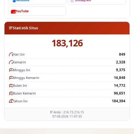
YouTube
Statistik Situs
183,126
Hari Ini
849
Kemarin
2,328
Minggu Ini
9,375
Minggu Kemarin
16,848
Bulan Ini
14,772
Bulan Kemarin
96,651
Tahun Ini
184,394
IP Anda : 216.73.216.15
07-08-2026 11:47:35