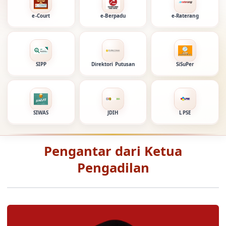
e-Court
e-Berpadu
e-Raterang
SIPP
Direktori Putusan
SiSuPer
SIWAS
JDIH
LPSE
Pengantar dari Ketua
Pengadilan