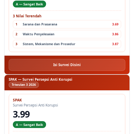
3 Nilai Terendah
1
Sarana dan Prasarana
3.69
2
Waktu Penyelesaian
3.86
3
Sistem, Mekanisme dan Prosedur
3.87
Isi Survei Disini
SPAK — Survei Persepsi Anti Korupsi
Triwulan 3 2026
SPAK
Survei Persepsi Anti Korupsi
3.99
A — Sangat Baik
3 Nilai Terendah