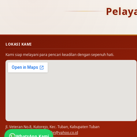
Pelay
LOKASI KAMI
Kami siap melayani para pencari keadilan dengan sepenuh hati.
Jl. Veteran No.8, Kutorejo, Kec. Tuban, Kabupaten Tuban
(0356) 321778 · ✉
pn_tbn@yahoo.co.id
WhatsApp Kami