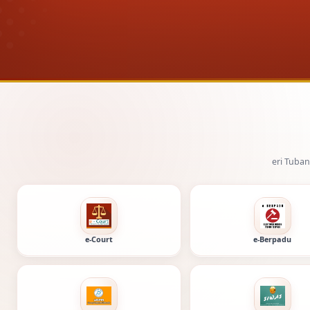
Layanan digital Pengadilan Negeri Tuban dan Mahkamah A
e-Court
e-Berpadu