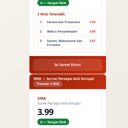
A — Sangat Baik
3 Nilai Terendah
1
Sarana dan Prasarana
3.69
2
Waktu Penyelesaian
3.86
3
Sistem, Mekanisme dan
3.87
Prosedur
Isi Survei Disini
SPAK — Survei Persepsi Anti Korupsi
Triwulan 3 2026
SPAK
Survei Persepsi Anti Korupsi
3.99
A — Sangat Baik