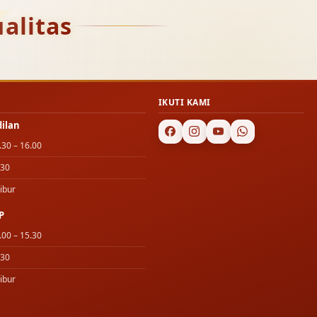
alitas
IKUTI KAMI
dilan
.30 – 16.00
.30
ibur
P
.00 – 15.30
.30
ibur