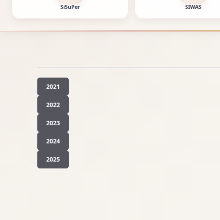
SiSuPer
SIWAS
2021
2022
2023
2024
2025