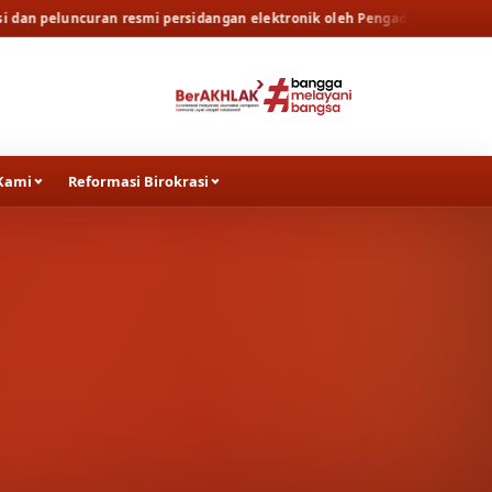
ran resmi persidangan elektronik oleh Pengadilan Tinggi Surabaya
Ber
Kami
Reformasi Birokrasi