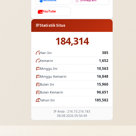
Facebook
Instagram
YouTube
Statistik Situs
184,314
Hari Ini
385
Kemarin
1,652
Minggu Ini
10,563
Minggu Kemarin
16,848
Bulan Ini
15,960
Bulan Kemarin
96,651
Tahun Ini
185,582
IP Anda : 216.73.216.183
08-08-2026 05:56:49