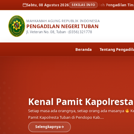
dilan Unggul dan Tangguh ( AMPUH ) Oleh Pengadilan Tinggi Surabaya
Sabtu, 08 Agustus 2026
SEKILAS INFO
MAHKAMAH AGUNG REPUBLIK INDONESIA
PENGADILAN NEGERI TUBAN
Jl. Veteran No. 08, Tuban · (0356) 321778
Beranda
Tentang Pengadil
Kenal Pamit Kapolrest
Setiap masa ada orangnya, setiap orang ada masanya
Ke
Pamit Kapolresta Tuban di Pendopo Kab.…
Selengkapnya