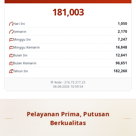
Statistik Situs
181,003
Hari Ini
1,050
Kemarin
2,170
Minggu Ini
7,247
Minggu Kemarin
16,848
Bulan Ini
12,641
Bulan Kemarin
96,651
Tahun Ini
182,260
IP Anda : 216.73.217.23
06-08-2026 10:59:54
Pelayanan Prima, Putusan
Berkualitas