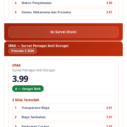
1
Sarana dan Prasarana
3.69
2
Waktu Penyelesaian
3.86
3
Sistem, Mekanisme dan Prosedur
3.87
Isi Survei Disini
SPAK — Survei Persepsi Anti Korupsi
Triwulan 3 2026
SPAK
Survei Persepsi Anti Korupsi
3.99
A — Sangat Baik
3 Nilai Terendah
1
Transparansi Biaya
3.81
2
Biaya Tambahan
3.97