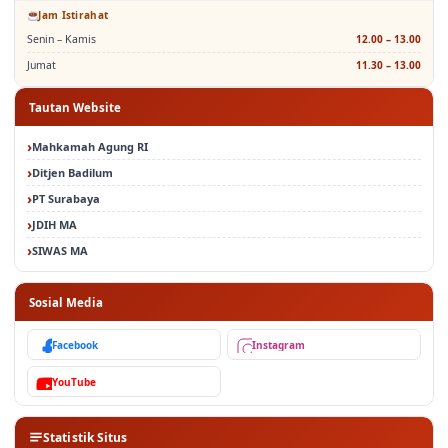
Sabtu – Minggu
Libur
Jam Istirahat
Senin – Kamis
12.00 – 13.00
Jumat
11.30 – 13.00
Tautan Website
Mahkamah Agung RI
Ditjen Badilum
PT Surabaya
JDIH MA
SIWAS MA
Sosial Media
Facebook
Instagram
YouTube