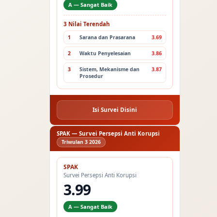
A — Sangat Baik
3 Nilai Terendah
1
Sarana dan Prasarana
3.69
2
Waktu Penyelesaian
3.86
3
Sistem, Mekanisme dan
3.87
Prosedur
Isi Survei Disini
SPAK — Survei Persepsi Anti Korupsi
Triwulan 3 2026
SPAK
Survei Persepsi Anti Korupsi
3.99
A — Sangat Baik