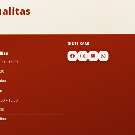
alitas
IKUTI KAMI
dilan
.30 – 16.00
.30
ibur
P
.00 – 15.30
.30
ibur