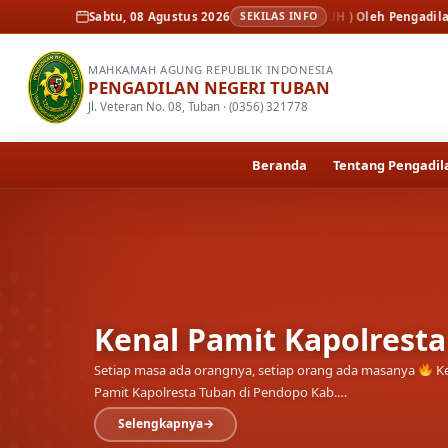
u Peradilan Unggul dan Tangguh ( AMPUH ) Oleh Pengadilan Tinggi Surab
Sabtu, 08 Agustus 2026
SEKILAS INFO
MAHKAMAH AGUNG REPUBLIK INDONESIA
PENGADILAN NEGERI TUBAN
Jl. Veteran No. 08, Tuban · (0356) 321778
Beranda
Tentang Pengadil
Kenal Pamit Kapolrest
Setiap masa ada orangnya, setiap orang ada masanya
Ke
Pamit Kapolresta Tuban di Pendopo Kab.…
Selengkapnya