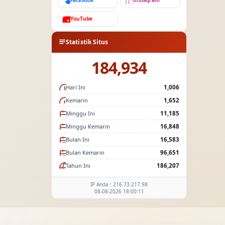
Facebook
Instagram
YouTube
Statistik Situs
184,934
Hari Ini
1,006
Kemarin
1,652
Minggu Ini
11,185
Minggu Kemarin
16,848
Bulan Ini
16,583
Bulan Kemarin
96,651
Tahun Ini
186,207
IP Anda : 216.73.217.98
08-08-2026 18:00:11