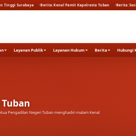
aya
Berita
Kenal Pamit Kapolresta Tuban
Berita
Sosialisasi dan pe
an
Layanan Publik
Layanan Hukum
Berita
Hubungi 
a Tuban
tua Pengadilan Negeri Tuban menghadiri malam Kenal