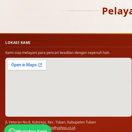
Pelay
LOKASI KAMI
Kami siap melayani para pencari keadilan dengan sepenuh hati.
Jl. Veteran No.8, Kutorejo, Kec. Tuban, Kabupaten Tuban
(0356) 321778 · ✉
pn_tbn@yahoo.co.id
WhatsApp Kami