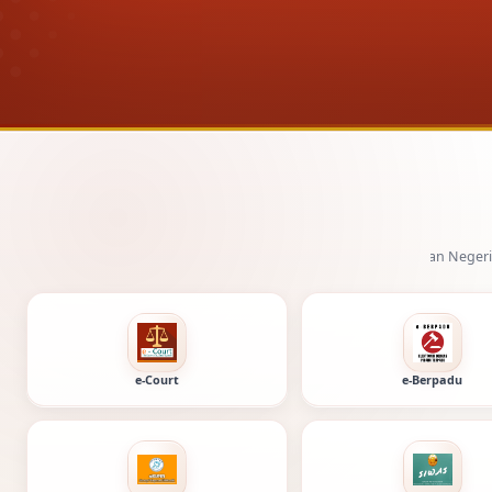
Layanan digital Pengadilan Negeri Tuban dan Mahk
e-Court
e-Berpadu