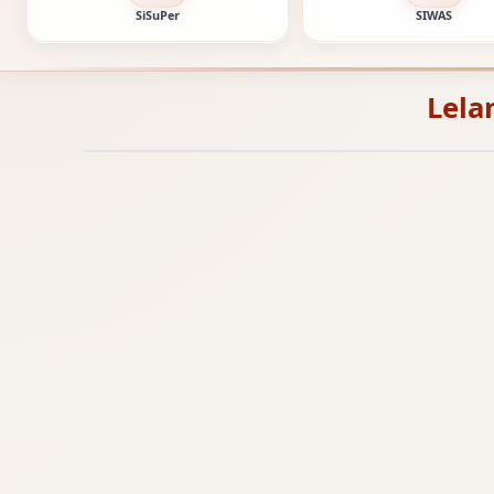
SiSuPer
SIWAS
Lela