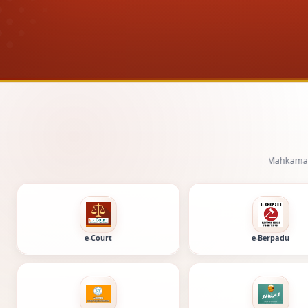
Layanan digital Pengadilan Negeri Tuban dan Mahkamah Agung Republik 
e-Court
e-Berpadu