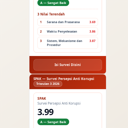
A — Sangat Baik
3 Nilai Terendah
1
Sarana dan Prasarana
3.69
2
Waktu Penyelesaian
3.86
3
Sistem, Mekanisme dan
3.87
Prosedur
Isi Survei Disini
SPAK — Survei Persepsi Anti Korupsi
Triwulan 3 2026
SPAK
Survei Persepsi Anti Korupsi
3.99
A — Sangat Baik