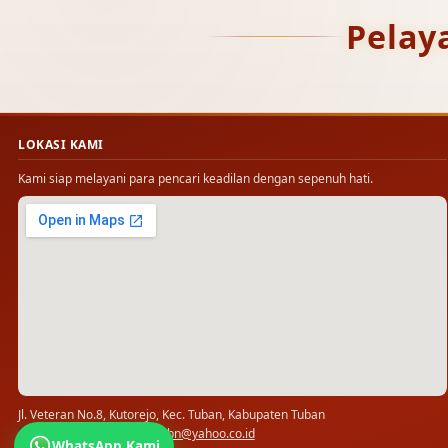
Pelay
LOKASI KAMI
Kami siap melayani para pencari keadilan dengan sepenuh hati.
Jl. Veteran No.8, Kutorejo, Kec. Tuban, Kabupaten Tuban
(0356) 321778 · ✉
pn_tbn@yahoo.co.id
WhatsApp Kami