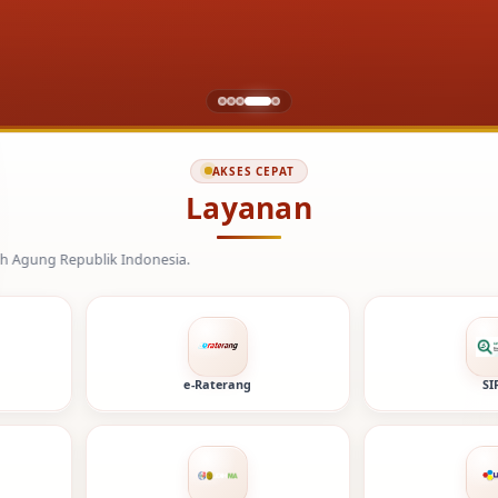
AKSES CEPAT
Layanan
Indonesia.
e-Raterang
SI