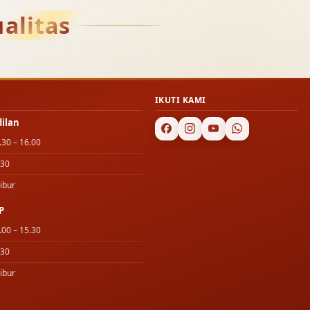
alitas
IKUTI KAMI
dilan
.30 – 16.00
.30
ibur
P
.00 – 15.30
.30
ibur