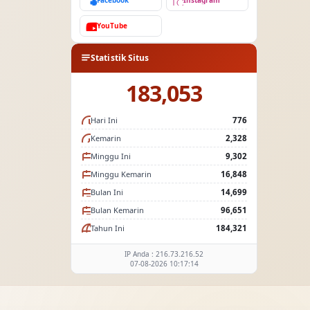
Facebook
Instagram
YouTube
Statistik Situs
183,053
Hari Ini
776
Kemarin
2,328
Minggu Ini
9,302
Minggu Kemarin
16,848
Bulan Ini
14,699
Bulan Kemarin
96,651
Tahun Ini
184,321
IP Anda : 216.73.216.52
07-08-2026 10:17:14