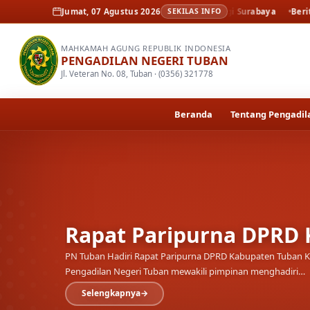
angan elektronik oleh Pengadilan Tinggi Surabaya
Jumat, 07 Agustus 2026
SEKILAS INFO
Berita
Rapat Parip
MAHKAMAH AGUNG REPUBLIK INDONESIA
PENGADILAN NEGERI TUBAN
Jl. Veteran No. 08, Tuban · (0356) 321778
Beranda
Tentang Pengadil
Rapat Paripurna DPRD
PN Tuban Hadiri Rapat Paripurna DPRD Kabupaten Tuban Ke
Pengadilan Negeri Tuban mewakili pimpinan menghadiri…
Selengkapnya