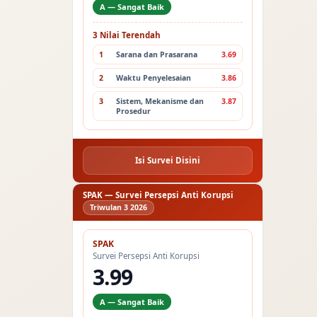
A — Sangat Baik
3 Nilai Terendah
1
Sarana dan Prasarana
3.69
2
Waktu Penyelesaian
3.86
3
Sistem, Mekanisme dan
3.87
Prosedur
Isi Survei Disini
SPAK — Survei Persepsi Anti Korupsi
Triwulan 3 2026
SPAK
Survei Persepsi Anti Korupsi
3.99
A — Sangat Baik