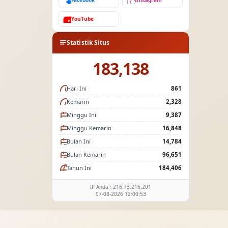
Facebook
Instagram
YouTube
Statistik Situs
183,138
Hari Ini
861
Kemarin
2,328
Minggu Ini
9,387
Minggu Kemarin
16,848
Bulan Ini
14,784
Bulan Kemarin
96,651
Tahun Ini
184,406
IP Anda : 216.73.216.201
07-08-2026 12:00:53