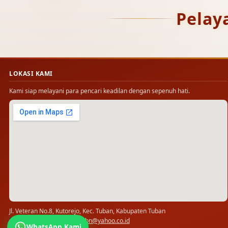
Pelay
LOKASI KAMI
Kami siap melayani para pencari keadilan dengan sepenuh hati.
Jl. Veteran No.8, Kutorejo, Kec. Tuban, Kabupaten Tuban
(0356) 321778 · ✉
pn_tbn@yahoo.co.id
WhatsApp Kami