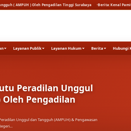
H ) Oleh Pengadilan Tinggi Surabaya
Berita
Kenal Pamit Kapolresta T
an
Layanan Publik
Layanan Hukum
Berita
Hubungi 
utu Peradilan Unggul
 Oleh Pengadilan
tu Peradilan Unggul dan Tangguh (AMPUH) & Pengawasan
Negeri…