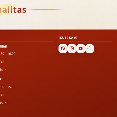
alitas
IKUTI KAMI
dilan
.30 – 16.00
.30
ibur
P
.00 – 15.30
.30
ibur