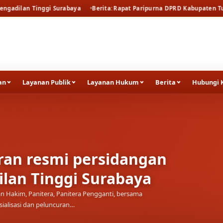
rabaya
Berita
Rapat Paripurna DPRD Kabupaten Tuban
Berita
Rapat
an
Layanan Publik
Layanan Hukum
Berita
Hubungi 
uran resmi persidangan
ilan Tinggi Surabaya
an Hakim, Panitera, Panitera Pengganti, bersama
ialisasi dan peluncuran…