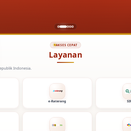
AKSES CEPAT
Layanan
e-Raterang
SI