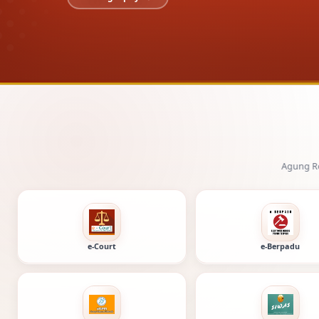
Pengadilan Negeri Tuban dan Mahkamah Agung Republik Indonesia.
e-Court
e-Berpadu