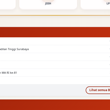
JDIH
LP
adilan Tinggi Surabaya
n MA RI ke-81
Lihat semua B