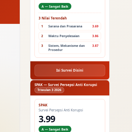
A — Sangat Baik
3 Nilai Terendah
1
Sarana dan Prasarana
3.69
2
Waktu Penyelesaian
3.86
3
Sistem, Mekanisme dan
3.87
Prosedur
Isi Survei Disini
SPAK — Survei Persepsi Anti Korupsi
Triwulan 3 2026
SPAK
Survei Persepsi Anti Korupsi
3.99
A — Sangat Baik