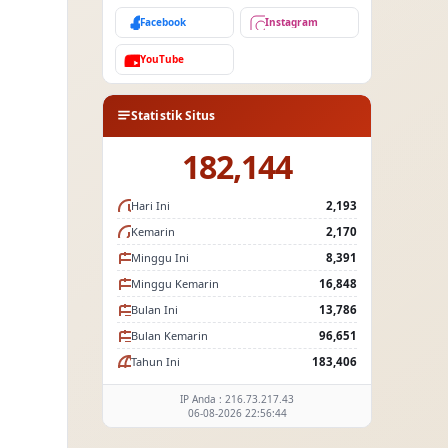
Facebook
Instagram
YouTube
Statistik Situs
182,144
Hari Ini
2,193
Kemarin
2,170
Minggu Ini
8,391
Minggu Kemarin
16,848
Bulan Ini
13,786
Bulan Kemarin
96,651
Tahun Ini
183,406
IP Anda : 216.73.217.43
06-08-2026 22:56:44