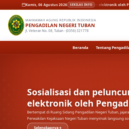
 dan peluncuran resmi persidangan elektronik oleh Pengadilan Tinggi Su
Kamis, 06 Agustus 2026
SEKILAS INFO
MAHKAMAH AGUNG REPUBLIK INDONESIA
PENGADILAN NEGERI TUBAN
Jl. Veteran No. 08, Tuban · (0356) 321778
Beranda
Tentang Pengadil
Sosialisasi dan pelunc
elektronik oleh Pengad
Bertempat di Ruang Sidang Pengadilan Negeri Tuban, jajar
Perwakilan Kejaksaan Negeri Tuban menyimak langsung sos
Selengkapnya