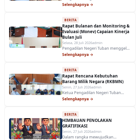
melaksanakan acara Penyerahan
Selengkapnya →
Reward and Punishment Periode
Semester I Tahun 2026 sebagai
BERITA
bentuk apresiasi dan evaluasi
Rapat Bulanan dan Monitoring &
berkala terhadap kinerja seluruh
Evaluasi (Monev) Capaian Kinerja
aparatur peradilan.…
Bulan Juli
Selasa, 28 Juli 2026
admin
Pengadilan Negeri Tuban menggelar
Rapat Bulanan dan Monitoring &
Selengkapnya →
Evaluasi (Monev) Capaian Kinerja
Bulan Juli Tahun 2026 yang
BERITA
berlangsung di Ruang Sidang Cakra.
Rapat Rencana Kebutuhan
Rapat ini…
Barang Milik Negara (RKBMN)
Senin, 27 Juli 2026
admin
Ketua Pengadilan Negeri Tuban
memimpin secara langsung Rapat
Selengkapnya →
Rencana Kebutuhan Barang Milik
Negara (RKBMN) yang berlangsung
BERITA
di Ruang Sidang Anak PN Tuban.
HIMBAUAN PENOLAKAN
Rapat ini diselenggarakan…
GRATIFIKASI
Senin, 27 Juli 2026
admin
Dalam rangka mewujudkan