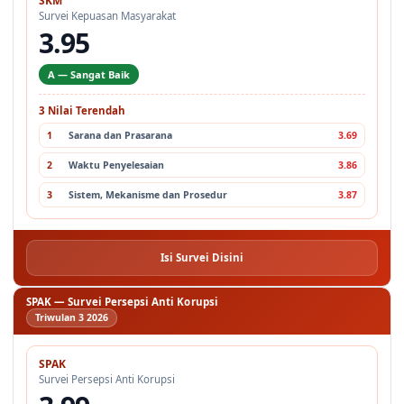
SKM
Survei Kepuasan Masyarakat
3.95
A — Sangat Baik
3 Nilai Terendah
1
Sarana dan Prasarana
3.69
2
Waktu Penyelesaian
3.86
3
Sistem, Mekanisme dan Prosedur
3.87
Isi Survei Disini
SPAK — Survei Persepsi Anti Korupsi
Triwulan 3 2026
SPAK
Survei Persepsi Anti Korupsi