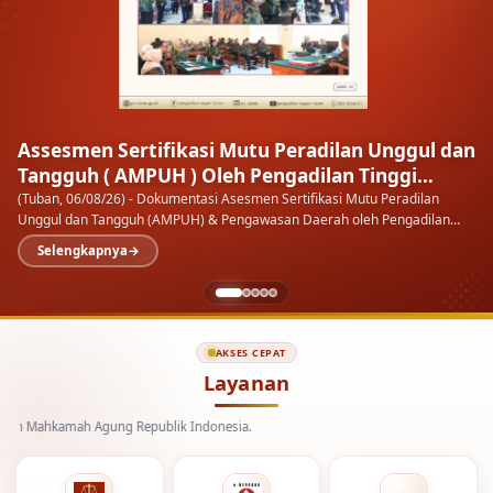
Assesmen Sertifikasi Mutu Peradilan Unggul dan
Tangguh ( AMPUH ) Oleh Pengadilan Tinggi
Surabaya
(Tuban, 06/08/26) - Dokumentasi Asesmen Sertifikasi Mutu Peradilan
Unggul dan Tangguh (AMPUH) & Pengawasan Daerah oleh Pengadilan
Tinggi Surabaya pada Pengadilan Negeri…
Selengkapnya
AKSES CEPAT
Layanan
kamah Agung Republik Indonesia.