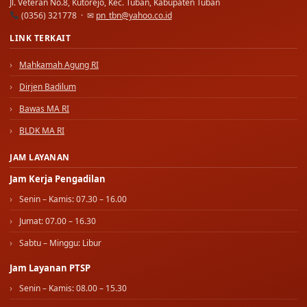
Jl. Veteran No.8, Kutorejo, Kec. Tuban, Kabupaten Tuban
(0356) 321778 · ✉
pn_tbn@yahoo.co.id
LINK TERKAIT
Mahkamah Agung RI
Dirjen Badilum
Bawas MA RI
BLDK MA RI
JAM LAYANAN
Jam Kerja Pengadilan
Senin – Kamis: 07.30 – 16.00
Jumat: 07.00 – 16.30
Sabtu – Minggu: Libur
Jam Layanan PTSP
Senin – Kamis: 08.00 – 15.30