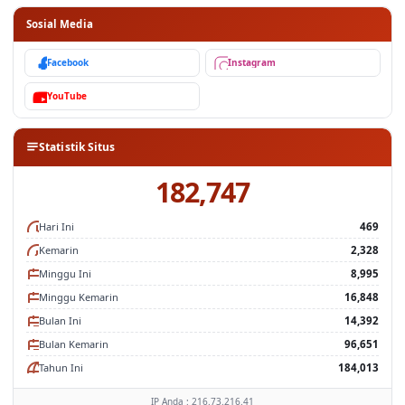
Sosial Media
Facebook
Instagram
YouTube
Statistik Situs
182,747
Hari Ini
469
Kemarin
2,328
Minggu Ini
8,995
Minggu Kemarin
16,848
Bulan Ini
14,392
Bulan Kemarin
96,651
Tahun Ini
184,013
IP Anda : 216.73.216.41