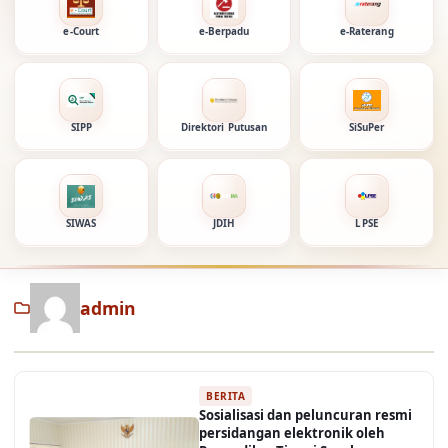
e-Court
e-Berpadu
e-Raterang
SIPP
Direktori Putusan
SiSuPer
SIWAS
JDIH
LPSE
admin
BERITA
Sosialisasi dan peluncuran resmi
persidangan elektronik oleh