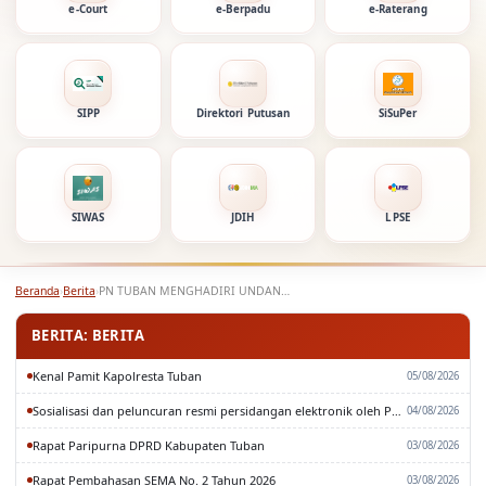
e-Court
e-Berpadu
e-Raterang
SIPP
Direktori Putusan
SiSuPer
SIWAS
JDIH
LPSE
Beranda
›
Berita
›
PN TUBAN MENGHADIRI UNDANGAN PEMUSNAHAN BARANG BUKTI
BERITA: BERITA
Kenal Pamit Kapolresta Tuban
05/08/2026
Sosialisasi dan peluncuran resmi persidangan elektronik oleh Pengadilan Tinggi Surabaya
04/08/2026
Rapat Paripurna DPRD Kabupaten Tuban
03/08/2026
Rapat Pembahasan SEMA No. 2 Tahun 2026
03/08/2026