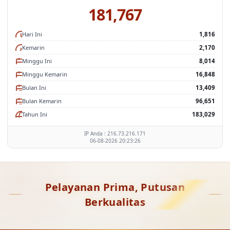
181,767
Hari Ini
1,816
Kemarin
2,170
Minggu Ini
8,014
Minggu Kemarin
16,848
Bulan Ini
13,409
Bulan Kemarin
96,651
Tahun Ini
183,029
IP Anda : 216.73.216.171
06-08-2026 20:23:26
Pelayanan Prima, Putusan
Berkualitas