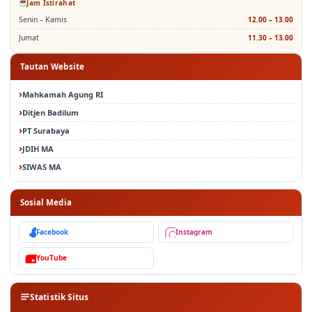
Jam Istirahat
Senin – Kamis
12.00 – 13.00
Jumat
11.30 – 13.00
Tautan Website
Mahkamah Agung RI
Ditjen Badilum
PT Surabaya
JDIH MA
SIWAS MA
Sosial Media
Facebook
Instagram
YouTube
Statistik Situs