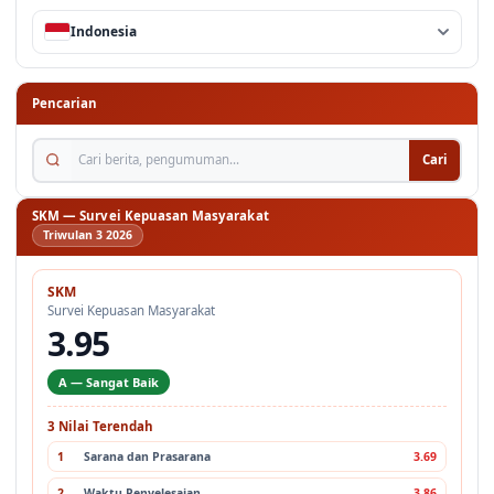
Indonesia
Pencarian
Cari berita, pengumuman...
Cari
SKM — Survei Kepuasan Masyarakat
Triwulan 3 2026
SKM
Survei Kepuasan Masyarakat
3.95
A — Sangat Baik
3 Nilai Terendah
1
Sarana dan Prasarana
3.69
2
Waktu Penyelesaian
3.86