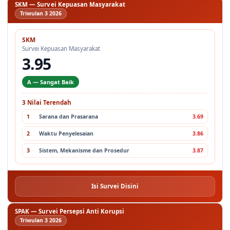
Triwulan 3 2026
SKM
Survei Kepuasan Masyarakat
3.95
A — Sangat Baik
3 Nilai Terendah
1
Sarana dan Prasarana
3.69
2
Waktu Penyelesaian
3.86
3
Sistem, Mekanisme dan Prosedur
3.87
Isi Survei Disini
SPAK — Survei Persepsi Anti Korupsi
Triwulan 3 2026