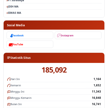
JDIH MA
SIWAS MA
Sosial Media
Facebook
Instagram
YouTube
Statistik Situs
185,092
Hari Ini
1,164
Kemarin
1,652
Minggu Ini
11,343
Minggu Kemarin
16,848
Bulan Ini
16,741
Bulan Kemarin
96,651