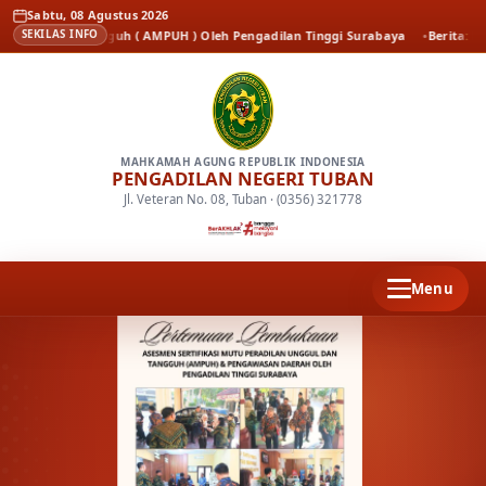
Sabtu, 08 Agustus 2026
 dan Tangguh ( AMPUH ) Oleh Pengadilan Tinggi Surabaya
Berita
Kenal Pami
SEKILAS INFO
MAHKAMAH AGUNG REPUBLIK INDONESIA
PENGADILAN NEGERI TUBAN
Jl. Veteran No. 08, Tuban · (0356) 321778
Menu