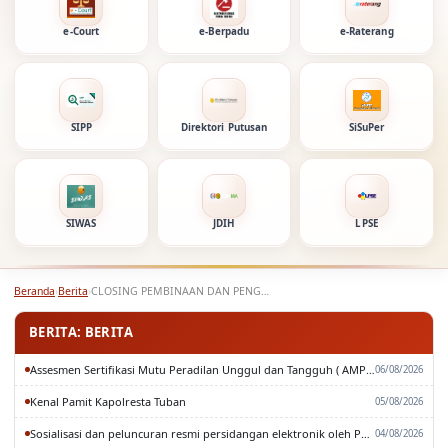
e-Court
e-Berpadu
e-Raterang
SIPP
Direktori Putusan
SiSuPer
SIWAS
JDIH
LPSE
Beranda
›
Berita
›
CLOSING PEMBINAAN DAN PENGAWASAN OLEH BAWAS MA RI
BERITA: BERITA
Assesmen Sertifikasi Mutu Peradilan Unggul dan Tangguh ( AMPUH ) Oleh Pengadilan Tinggi Surabaya
06/08/2026
Kenal Pamit Kapolresta Tuban
05/08/2026
Sosialisasi dan peluncuran resmi persidangan elektronik oleh Pengadilan Tinggi Surabaya
04/08/2026
Rapat Paripurna DPRD Kabupaten Tuban
03/08/2026