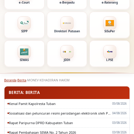
e-Court
e-Berpadu
e-Raterang
SIPP
Direktori Putusan
SiSuPer
SIWAS
JDIH
LPSE
Beranda
›
Berita
›
MONEV KEHADIRAN HAKIM
BERITA: BERITA
Kenal Pamit Kapolresta Tuban
05/08/2026
Sosialisasi dan peluncuran resmi persidangan elektronik oleh Pengadilan Tinggi Surabaya
04/08/2026
Rapat Paripurna DPRD Kabupaten Tuban
03/08/2026