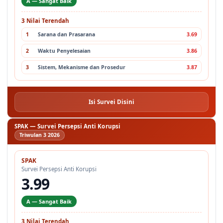
A — Sangat Baik
3 Nilai Terendah
1
Sarana dan Prasarana
3.69
2
Waktu Penyelesaian
3.86
3
Sistem, Mekanisme dan Prosedur
3.87
Isi Survei Disini
SPAK — Survei Persepsi Anti Korupsi
Triwulan 3 2026
SPAK
Survei Persepsi Anti Korupsi
3.99
A — Sangat Baik