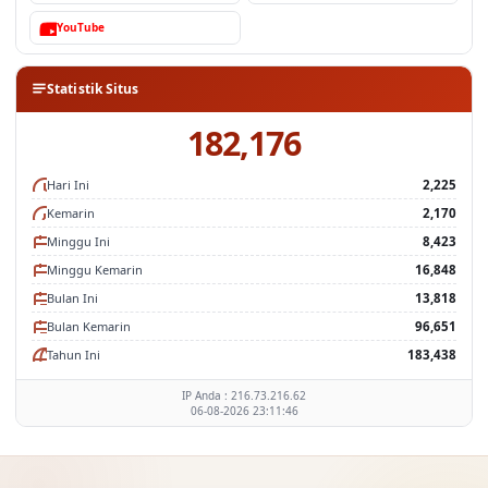
Facebook
Instagram
YouTube
Statistik Situs
182,176
Hari Ini
2,225
Kemarin
2,170
Minggu Ini
8,423
Minggu Kemarin
16,848
Bulan Ini
13,818
Bulan Kemarin
96,651
Tahun Ini
183,438
IP Anda : 216.73.216.62
06-08-2026 23:11:46