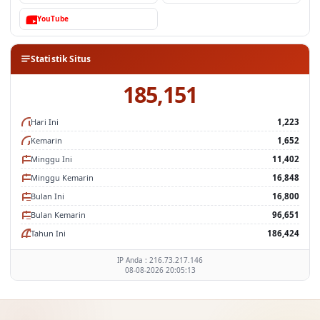
YouTube
Statistik Situs
185,151
Hari Ini
1,223
Kemarin
1,652
Minggu Ini
11,402
Minggu Kemarin
16,848
Bulan Ini
16,800
Bulan Kemarin
96,651
Tahun Ini
186,424
IP Anda : 216.73.217.146
08-08-2026 20:05:13