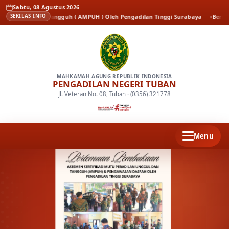
Sabtu, 08 Agustus 2026
ggul dan Tangguh ( AMPUH ) Oleh Pengadilan Tinggi Surabaya
Berita
Kenal 
SEKILAS INFO
MAHKAMAH AGUNG REPUBLIK INDONESIA
PENGADILAN NEGERI TUBAN
Jl. Veteran No. 08, Tuban · (0356) 321778
Menu