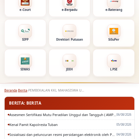
e-Court
e-Berpadu
e-Raterang
SIPP
Direktori Putusan
SiSuPer
SIWAS
JDIH
LPSE
Beranda
›
Berita
›
PEMBEKALAN KKL MAHASISWA UNANG
BERITA: BERITA
Assesmen Sertifikasi Mutu Peradilan Unggul dan Tangguh ( AMPUH ) Oleh Pengadilan Tinggi Surabaya
06/08/2026
Kenal Pamit Kapolresta Tuban
05/08/2026
Sosialisasi dan peluncuran resmi persidangan elektronik oleh Pengadilan Tinggi Surabaya
04/08/2026