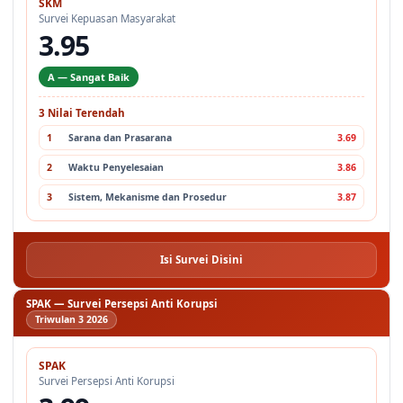
SKM
Survei Kepuasan Masyarakat
3.95
A — Sangat Baik
3 Nilai Terendah
1
Sarana dan Prasarana
3.69
2
Waktu Penyelesaian
3.86
3
Sistem, Mekanisme dan Prosedur
3.87
Isi Survei Disini
SPAK — Survei Persepsi Anti Korupsi
Triwulan 3 2026
SPAK
Survei Persepsi Anti Korupsi