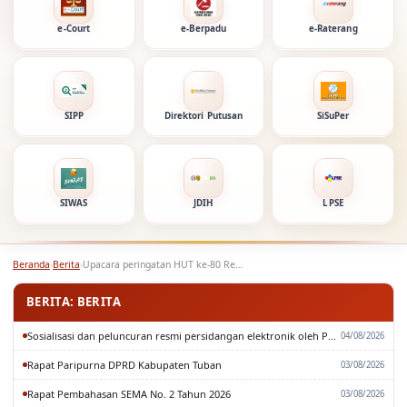
e-Court
e-Berpadu
e-Raterang
SIPP
Direktori Putusan
SiSuPer
SIWAS
JDIH
LPSE
Beranda
›
Berita
›
Upacara peringatan HUT ke-80 Republik Indonesia
BERITA: BERITA
Sosialisasi dan peluncuran resmi persidangan elektronik oleh Pengadilan Tinggi Surabaya
04/08/2026
Rapat Paripurna DPRD Kabupaten Tuban
03/08/2026
Rapat Pembahasan SEMA No. 2 Tahun 2026
03/08/2026