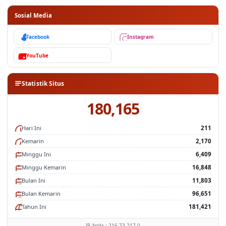
Sosial Media
Facebook
Instagram
YouTube
Statistik Situs
180,165
Hari Ini
211
Kemarin
2,170
Minggu Ini
6,409
Minggu Kemarin
16,848
Bulan Ini
11,803
Bulan Kemarin
96,651
Tahun Ini
181,421
IP Anda : 216.73.217.0