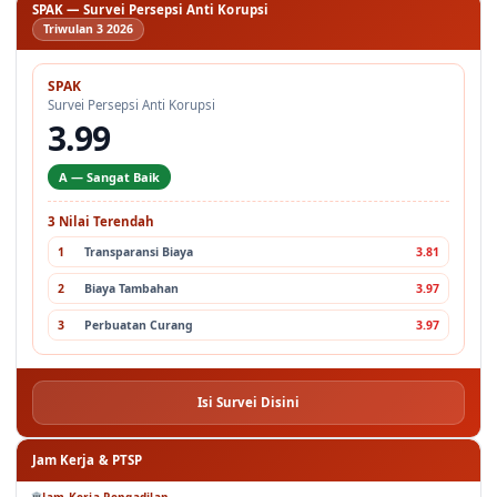
SPAK — Survei Persepsi Anti Korupsi
Triwulan 3 2026
SPAK
Survei Persepsi Anti Korupsi
3.99
A — Sangat Baik
3 Nilai Terendah
1
Transparansi Biaya
3.81
2
Biaya Tambahan
3.97
3
Perbuatan Curang
3.97
Isi Survei Disini
Jam Kerja & PTSP
Jam Kerja Pengadilan