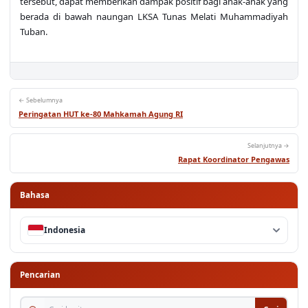
tersebut, dapat memberikan dampak positif bagi anak-anak yang
berada di bawah naungan LKSA Tunas Melati Muhammadiyah
Tuban.
← Sebelumnya
Peringatan HUT ke-80 Mahkamah Agung RI
Selanjutnya →
Rapat Koordinator Pengawas
Bahasa
Indonesia
Pencarian
Cari berita, pengumuman...