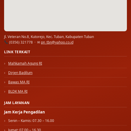
Jl. Veteran No.8, Kutorejo, Kec. Tuban, Kabupaten Tuban
(0356) 321778 · ✉
pn_tbn@yahoo.co.id
LINK TERKAIT
Mahkamah Agung RI
Dirjen Badilum
Bawas MA RI
BLDK MA RI
JAM LAYANAN
Jam Kerja Pengadilan
Senin – Kamis: 07.30 – 16.00
Jumat: 07.00 – 16.30