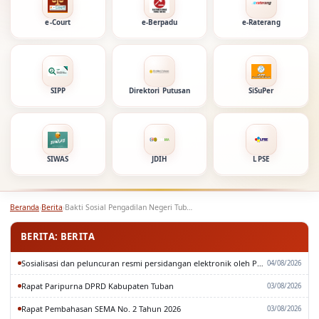
e-Court
e-Berpadu
e-Raterang
SIPP
Direktori Putusan
SiSuPer
SIWAS
JDIH
LPSE
Beranda
›
Berita
›
Bakti Sosial Pengadilan Negeri Tuban
BERITA: BERITA
Sosialisasi dan peluncuran resmi persidangan elektronik oleh Pengadilan Tinggi Surabaya
04/08/2026
Rapat Paripurna DPRD Kabupaten Tuban
03/08/2026
Rapat Pembahasan SEMA No. 2 Tahun 2026
03/08/2026