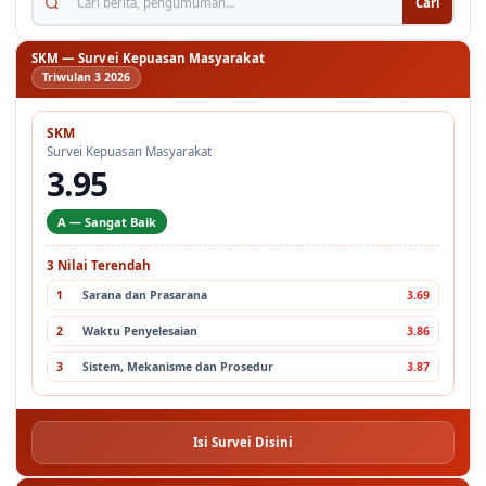
Cari
SKM — Survei Kepuasan Masyarakat
Triwulan 3 2026
SKM
Survei Kepuasan Masyarakat
3.95
A — Sangat Baik
3 Nilai Terendah
1
Sarana dan Prasarana
3.69
2
Waktu Penyelesaian
3.86
3
Sistem, Mekanisme dan Prosedur
3.87
Isi Survei Disini