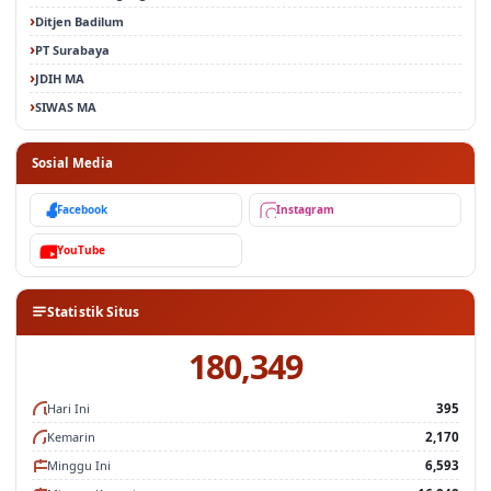
Ditjen Badilum
PT Surabaya
JDIH MA
SIWAS MA
Sosial Media
Facebook
Instagram
YouTube
Statistik Situs
180,349
Hari Ini
395
Kemarin
2,170
Minggu Ini
6,593