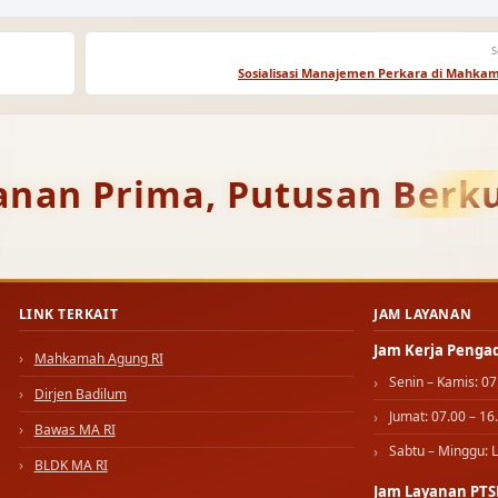
S
Sosialisasi Manajemen Perkara di Mahka
anan Prima, Putusan Berku
LINK TERKAIT
JAM LAYANAN
Jam Kerja Penga
Mahkamah Agung RI
Senin – Kamis: 07
Dirjen Badilum
Jumat: 07.00 – 16
Bawas MA RI
Sabtu – Minggu: L
BLDK MA RI
Jam Layanan PTS