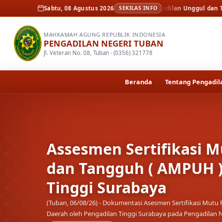
a
Assesmen Sertifikasi Mutu Peradilan Unggul dan Tangguh ( AMPUH ) Ol
Sabtu, 08 Agustus 2026
SEKILAS INFO
MAHKAMAH AGUNG REPUBLIK INDONESIA
PENGADILAN NEGERI TUBAN
Jl. Veteran No. 08, Tuban · (0356) 321778
Beranda
Tentang Pengadil
Kenal Pamit Kapolrest