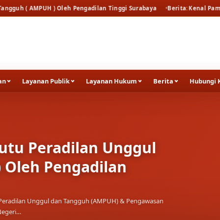
eh Pengadilan Tinggi Surabaya
Berita
Kenal Pamit Kapolresta Tuban
an
Layanan Publik
Layanan Hukum
Berita
Hubungi 
a Tuban