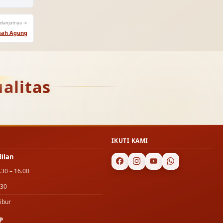
elanjutnya →
mah Agung
alitas
IKUTI KAMI
dilan
.30 – 16.00
.30
ibur
P