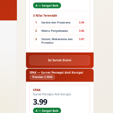
A — Sangat Baik
3 Nilai Terendah
1
Sarana dan Prasarana
3.69
2
Waktu Penyelesaian
3.86
3
Sistem, Mekanisme dan
3.87
Prosedur
Isi Survei Disini
SPAK — Survei Persepsi Anti Korupsi
Triwulan 3 2026
SPAK
Survei Persepsi Anti Korupsi
3.99
A — Sangat Baik