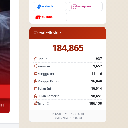
Facebook
Instagram
YouTube
Statistik Situs
184,865
Hari Ini
937
Kemarin
1,652
Minggu Ini
11,116
Minggu Kemarin
16,848
Bulan Ini
16,514
Bulan Kemarin
96,651
Tahun Ini
186,138
IP Anda : 216.73.216.70
08-08-2026 16:36:28