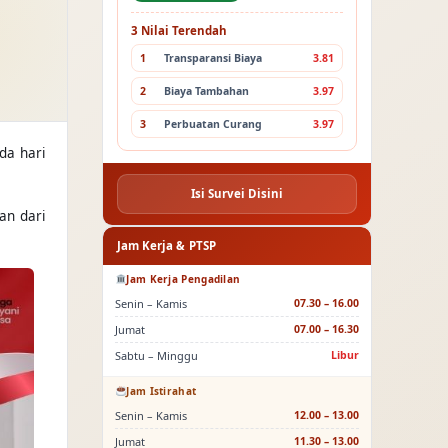
3 Nilai Terendah
1
Transparansi Biaya
3.81
2
Biaya Tambahan
3.97
3
Perbuatan Curang
3.97
da hari
Isi Survei Disini
an dari
Jam Kerja & PTSP
Jam Kerja Pengadilan
Senin – Kamis
07.30 – 16.00
Jumat
07.00 – 16.30
Sabtu – Minggu
Libur
Jam Istirahat
Senin – Kamis
12.00 – 13.00
Jumat
11.30 – 13.00