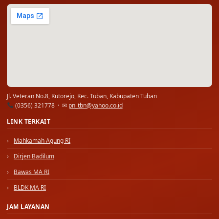
Jl. Veteran No.8, Kutorejo, Kec. Tuban, Kabupaten Tuban
(0356) 321778 · ✉
pn_tbn@yahoo.co.id
LINK TERKAIT
Mahkamah Agung RI
Dirjen Badilum
Bawas MA RI
BLDK MA RI
JAM LAYANAN