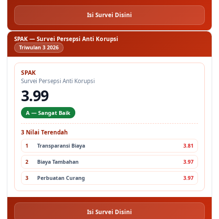
Isi Survei Disini
SPAK — Survei Persepsi Anti Korupsi
Triwulan 3 2026
SPAK
Survei Persepsi Anti Korupsi
3.99
A — Sangat Baik
3 Nilai Terendah
1
Transparansi Biaya
3.81
2
Biaya Tambahan
3.97
3
Perbuatan Curang
3.97
Isi Survei Disini