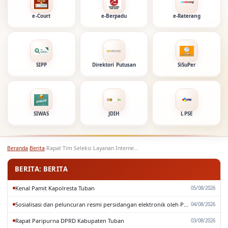
e-Court
e-Berpadu
e-Raterang
SIPP
Direktori Putusan
SiSuPer
SIWAS
JDIH
LPSE
Beranda
›
Berita
›
Rapat Tim Seleksi Layanan Internet TA 2026
BERITA: BERITA
Kenal Pamit Kapolresta Tuban
05/08/2026
Sosialisasi dan peluncuran resmi persidangan elektronik oleh Pengadilan Tinggi Surabaya
04/08/2026
Rapat Paripurna DPRD Kabupaten Tuban
03/08/2026