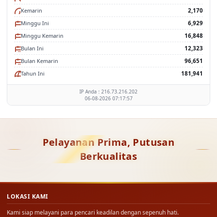
Kemarin
2,170
Minggu Ini
6,929
Minggu Kemarin
16,848
Bulan Ini
12,323
Bulan Kemarin
96,651
Tahun Ini
181,941
IP Anda : 216.73.216.202
06-08-2026 07:17:57
Pelayanan Prima, Putusan
Berkualitas
LOKASI KAMI
Kami siap melayani para pencari keadilan dengan sepenuh hati.