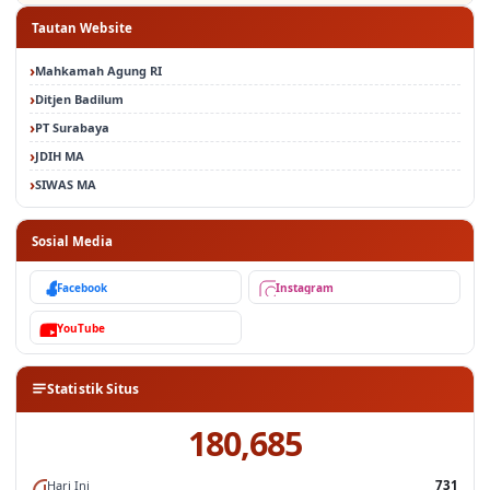
Tautan Website
Mahkamah Agung RI
Ditjen Badilum
PT Surabaya
JDIH MA
SIWAS MA
Sosial Media
Facebook
Instagram
YouTube
Statistik Situs
180,685
Hari Ini
731