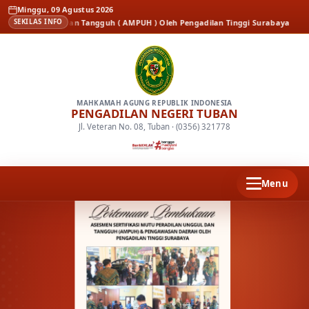
Minggu, 09 Agustus 2026
n Unggul dan Tangguh ( AMPUH ) Oleh Pengadilan Tinggi Surabaya
Berita
Ke
SEKILAS INFO
MAHKAMAH AGUNG REPUBLIK INDONESIA
PENGADILAN NEGERI TUBAN
Jl. Veteran No. 08, Tuban · (0356) 321778
Menu