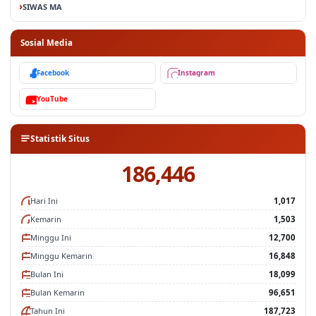
SIWAS MA
Sosial Media
Facebook
Instagram
YouTube
Statistik Situs
186,446
Hari Ini
1,017
Kemarin
1,503
Minggu Ini
12,700
Minggu Kemarin
16,848
Bulan Ini
18,099
Bulan Kemarin
96,651
Tahun Ini
187,723