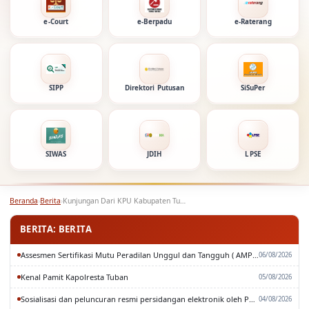
e-Court
e-Berpadu
e-Raterang
SIPP
Direktori Putusan
SiSuPer
SIWAS
JDIH
LPSE
Beranda
›
Berita
›
Kunjungan Dari KPU Kabupaten Tuban
BERITA: BERITA
Assesmen Sertifikasi Mutu Peradilan Unggul dan Tangguh ( AMPUH ) Oleh Pengadilan Tinggi Surabaya
06/08/2026
Kenal Pamit Kapolresta Tuban
05/08/2026
Sosialisasi dan peluncuran resmi persidangan elektronik oleh Pengadilan Tinggi Surabaya
04/08/2026