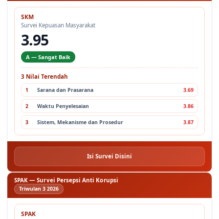
SKM
Survei Kepuasan Masyarakat
3.95
A — Sangat Baik
3 Nilai Terendah
1
Sarana dan Prasarana
3.69
2
Waktu Penyelesaian
3.86
3
Sistem, Mekanisme dan Prosedur
3.87
Isi Survei Disini
SPAK — Survei Persepsi Anti Korupsi
Triwulan 3 2026
SPAK