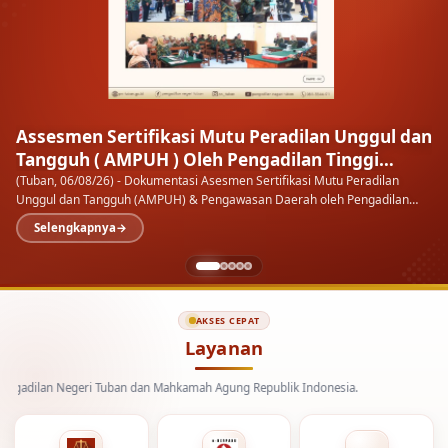
Assesmen Sertifikasi Mutu Peradilan Unggul dan
Tangguh ( AMPUH ) Oleh Pengadilan Tinggi
Surabaya
(Tuban, 06/08/26) - Dokumentasi Asesmen Sertifikasi Mutu Peradilan
Unggul dan Tangguh (AMPUH) & Pengawasan Daerah oleh Pengadilan
Tinggi Surabaya pada Pengadilan Negeri…
Selengkapnya
AKSES CEPAT
Layanan
n Negeri Tuban dan Mahkamah Agung Republik Indonesia.