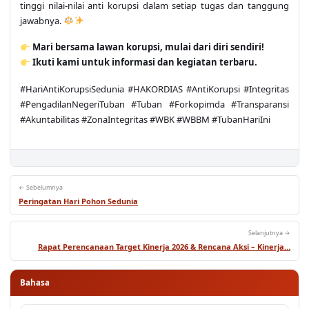
tinggi nilai-nilai anti korupsi dalam setiap tugas dan tanggung
jawabnya.
Mari bersama lawan korupsi, mulai dari diri sendiri!
Ikuti kami untuk informasi dan kegiatan terbaru.
#HariAntiKorupsiSedunia #HAKORDIAS #AntiKorupsi #Integritas
#PengadilanNegeriTuban #Tuban #Forkopimda #Transparansi
#Akuntabilitas #ZonaIntegritas #WBK #WBBM #TubanHariIni
← Sebelumnya
Peringatan Hari Pohon Sedunia
Selanjutnya →
Rapat Perencanaan Target Kinerja 2026 & Rencana Aksi – Kinerja…
Bahasa