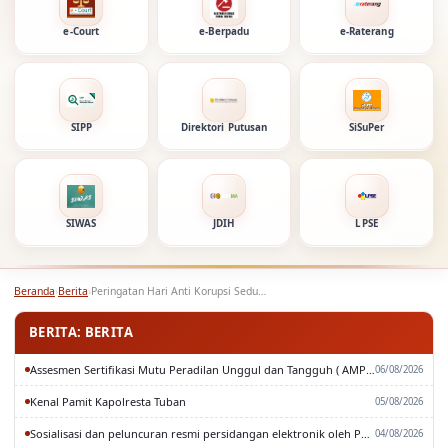
e-Court
e-Berpadu
e-Raterang
SIPP
Direktori Putusan
SiSuPer
SIWAS
JDIH
LPSE
Beranda
›
Berita
›
Peringatan Hari Anti Korupsi Sedunia
BERITA: BERITA
Assesmen Sertifikasi Mutu Peradilan Unggul dan Tangguh ( AMPUH ) Oleh Pengadilan Tinggi Surabaya
06/08/2026
Kenal Pamit Kapolresta Tuban
05/08/2026
Sosialisasi dan peluncuran resmi persidangan elektronik oleh Pengadilan Tinggi Surabaya
04/08/2026