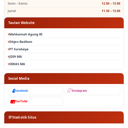
Senin – Kamis
12.00 – 13.00
Jumat
11.30 – 13.00
Tautan Website
Mahkamah Agung RI
Ditjen Badilum
PT Surabaya
JDIH MA
SIWAS MA
Sosial Media
Facebook
Instagram
YouTube
Statistik Situs