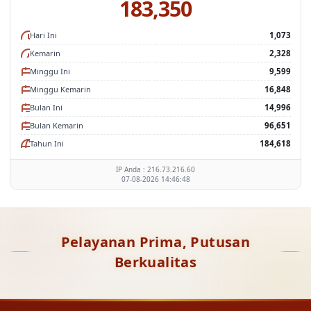
183,350
Hari Ini
1,073
Kemarin
2,328
Minggu Ini
9,599
Minggu Kemarin
16,848
Bulan Ini
14,996
Bulan Kemarin
96,651
Tahun Ini
184,618
IP Anda : 216.73.216.60
07-08-2026 14:46:48
Pelayanan Prima, Putusan
Berkualitas