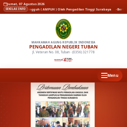
Jumat, 07 Agustus 2026
gul dan Tangguh ( AMPUH ) Oleh Pengadilan Tinggi Surabaya
Berita
Kenal P
SEKILAS INFO
MAHKAMAH AGUNG REPUBLIK INDONESIA
PENGADILAN NEGERI TUBAN
Jl. Veteran No. 08, Tuban · (0356) 321778
Menu