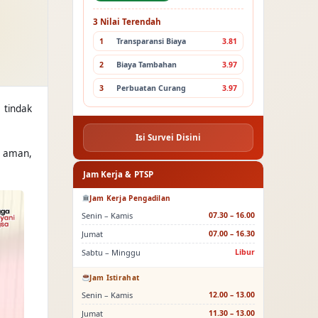
3 Nilai Terendah
1
Transparansi Biaya
3.81
2
Biaya Tambahan
3.97
3
Perbuatan Curang
3.97
 tindak
Isi Survei Disini
n aman,
Jam Kerja & PTSP
Jam Kerja Pengadilan
Senin – Kamis
07.30 – 16.00
Jumat
07.00 – 16.30
Sabtu – Minggu
Libur
Jam Istirahat
Senin – Kamis
12.00 – 13.00
Jumat
11.30 – 13.00