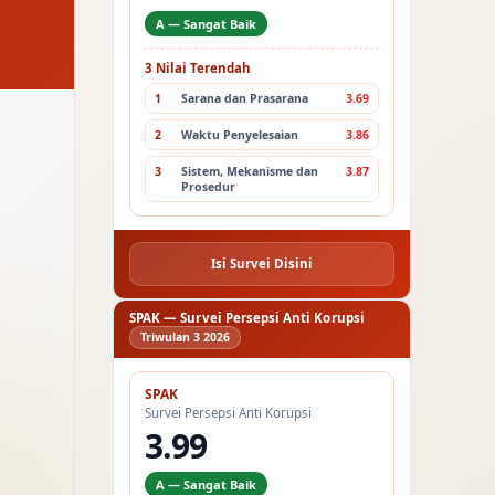
A — Sangat Baik
3 Nilai Terendah
1
Sarana dan Prasarana
3.69
2
Waktu Penyelesaian
3.86
3
Sistem, Mekanisme dan
3.87
Prosedur
Isi Survei Disini
SPAK — Survei Persepsi Anti Korupsi
Triwulan 3 2026
SPAK
Survei Persepsi Anti Korupsi
3.99
A — Sangat Baik