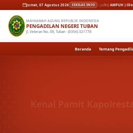
 Mutu Peradilan Unggul dan Tangguh ( AMPUH ) Oleh Pengadilan Tinggi 
Jumat, 07 Agustus 2026
SEKILAS INFO
MAHKAMAH AGUNG REPUBLIK INDONESIA
PENGADILAN NEGERI TUBAN
Jl. Veteran No. 08, Tuban · (0356) 321778
Beranda
Tentang Pengadil
Kenal Pamit Kapolrest
Setiap masa ada orangnya, setiap orang ada masanya
Ke
Pamit Kapolresta Tuban di Pendopo Kab.…
Selengkapnya