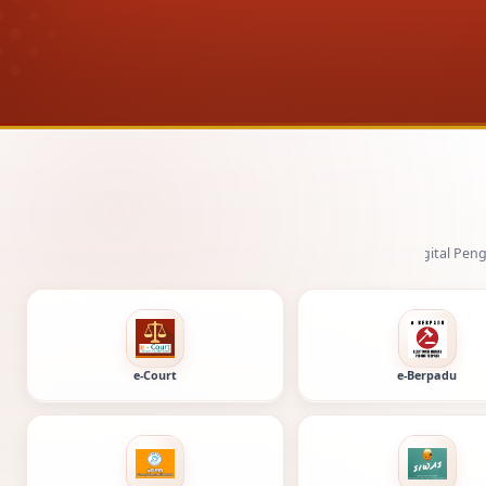
Layanan digital Pengadilan Negeri Tuban dan
e-Court
e-Berpadu