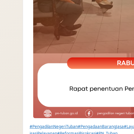
#PengadilanNegeriTuban
#PengadaanBarangJasa
#Lay
isasiPelayanan
#ReformasiBirokrasi
#PN_Tuban