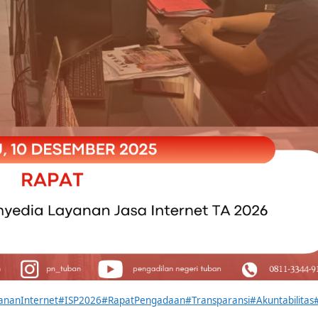
ananInternet
#ISP2026
#RapatPengadaan
#Transparansi
#Akuntabilitas