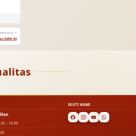
elanjutnya →
n DIPA 03
alitas
IKUTI KAMI
dilan
.30 – 16.00
.30