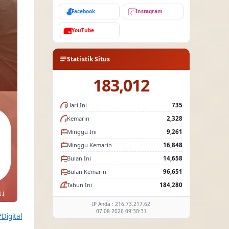
Facebook
Instagram
YouTube
Statistik Situs
183,012
Hari Ini
735
Kemarin
2,328
Minggu Ini
9,261
Minggu Kemarin
16,848
Bulan Ini
14,658
Bulan Kemarin
96,651
Tahun Ini
184,280
IP Anda : 216.73.217.62
07-08-2026 09:30:31
#Digital