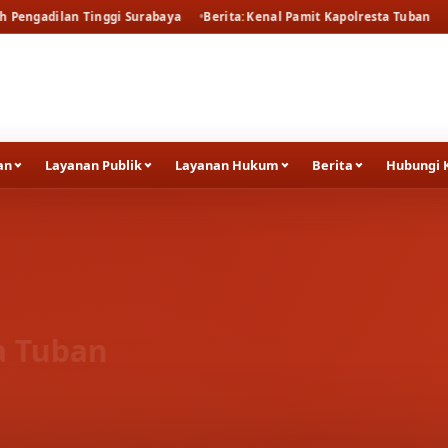
Surabaya
Berita
Kenal Pamit Kapolresta Tuban
Berita
Sosialisasi d
an
Layanan Publik
Layanan Hukum
Berita
Hubungi 
a Tuban
tua Pengadilan Negeri Tuban menghadiri malam Kenal