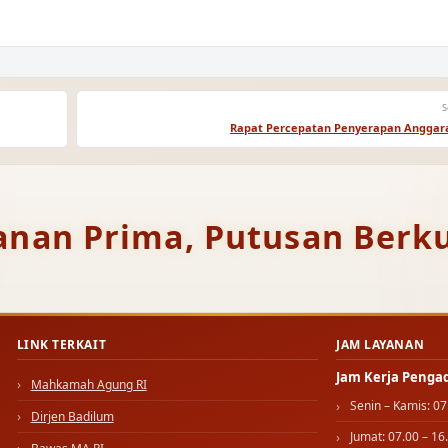
S
Rapat Percepatan Penyerapan Anggara
anan Prima, Putusan Berku
LINK TERKAIT
JAM LAYANAN
Jam Kerja Penga
Mahkamah Agung RI
Senin – Kamis: 07
Dirjen Badilum
Jumat: 07.00 – 16