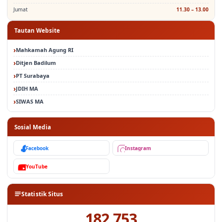
Jumat
11.30 – 13.00
Tautan Website
Mahkamah Agung RI
Ditjen Badilum
PT Surabaya
JDIH MA
SIWAS MA
Sosial Media
Facebook
Instagram
YouTube
Statistik Situs
182,753