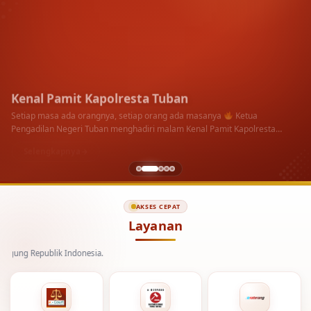
Kenal Pamit Kapolresta Tuban
Setiap masa ada orangnya, setiap orang ada masanya
Ketua
Pengadilan Negeri Tuban menghadiri malam Kenal Pamit Kapolresta
Tuban di Pendopo Kab.…
Selengkapnya
AKSES CEPAT
Layanan
blik Indonesia.