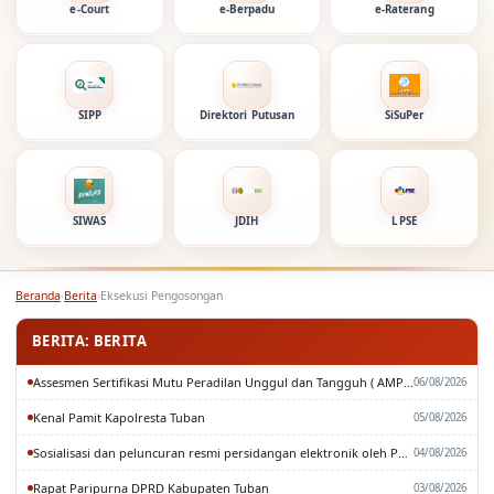
e-Court
e-Berpadu
e-Raterang
SIPP
Direktori Putusan
SiSuPer
SIWAS
JDIH
LPSE
Beranda
›
Berita
›
Eksekusi Pengosongan
BERITA: BERITA
Assesmen Sertifikasi Mutu Peradilan Unggul dan Tangguh ( AMPUH ) Oleh Pengadilan Tinggi Surabaya
06/08/2026
Kenal Pamit Kapolresta Tuban
05/08/2026
Sosialisasi dan peluncuran resmi persidangan elektronik oleh Pengadilan Tinggi Surabaya
04/08/2026
Rapat Paripurna DPRD Kabupaten Tuban
03/08/2026