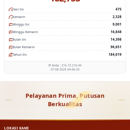
Hari Ini
475
Kemarin
2,328
Minggu Ini
9,001
Minggu Kemarin
16,848
Bulan Ini
14,398
Bulan Kemarin
96,651
Tahun Ini
184,019
IP Anda : 216.73.216.44
07-08-2026 04:46:20
Pelayanan Prima, Putusan
Berkualitas
LOKASI KAMI