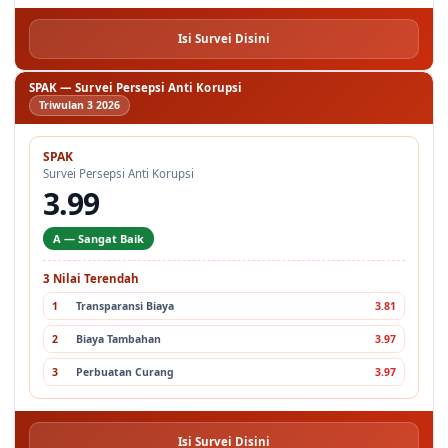
Isi Survei Disini
SPAK — Survei Persepsi Anti Korupsi
Triwulan 3 2026
SPAK
Survei Persepsi Anti Korupsi
3.99
A — Sangat Baik
3 Nilai Terendah
1
Transparansi Biaya
3.81
2
Biaya Tambahan
3.97
3
Perbuatan Curang
3.97
Isi Survei Disini