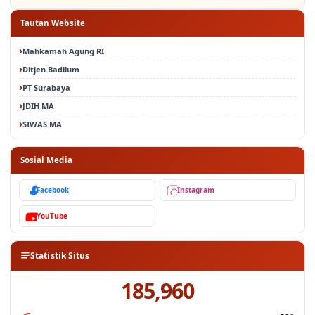
Tautan Website
Mahkamah Agung RI
Ditjen Badilum
PT Surabaya
JDIH MA
SIWAS MA
Sosial Media
Facebook
Instagram
YouTube
Statistik Situs
185,960