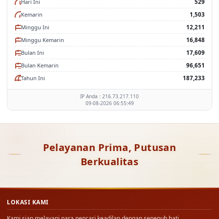
Hari Ini
529
Kemarin
1,503
Minggu Ini
12,211
Minggu Kemarin
16,848
Bulan Ini
17,609
Bulan Kemarin
96,651
Tahun Ini
187,233
IP Anda : 216.73.217.110
09-08-2026 06:55:49
Pelayanan Prima, Putusan
Berkualitas
LOKASI KAMI
Kami siap melayani para pencari keadilan dengan sepenuh hati.