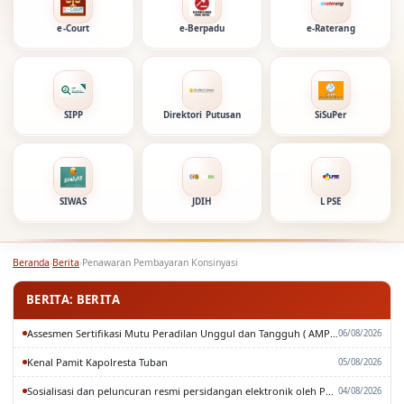
e-Court
e-Berpadu
e-Raterang
SIPP
Direktori Putusan
SiSuPer
SIWAS
JDIH
LPSE
Beranda
›
Berita
›
Penawaran Pembayaran Konsinyasi
BERITA: BERITA
Assesmen Sertifikasi Mutu Peradilan Unggul dan Tangguh ( AMPUH ) Oleh Pengadilan Tinggi Surabaya
06/08/2026
Kenal Pamit Kapolresta Tuban
05/08/2026
Sosialisasi dan peluncuran resmi persidangan elektronik oleh Pengadilan Tinggi Surabaya
04/08/2026