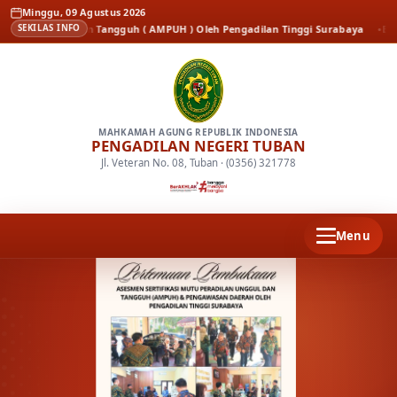
Minggu, 09 Agustus 2026
Unggul dan Tangguh ( AMPUH ) Oleh Pengadilan Tinggi Surabaya
Berita
Kena
SEKILAS INFO
MAHKAMAH AGUNG REPUBLIK INDONESIA
PENGADILAN NEGERI TUBAN
Jl. Veteran No. 08, Tuban · (0356) 321778
Menu