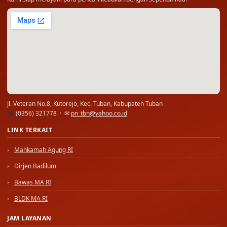
Jl. Veteran No.8, Kutorejo, Kec. Tuban, Kabupaten Tuban
(0356) 321778 · ✉
pn_tbn@yahoo.co.id
LINK TERKAIT
Mahkamah Agung RI
Dirjen Badilum
Bawas MA RI
BLDK MA RI
JAM LAYANAN