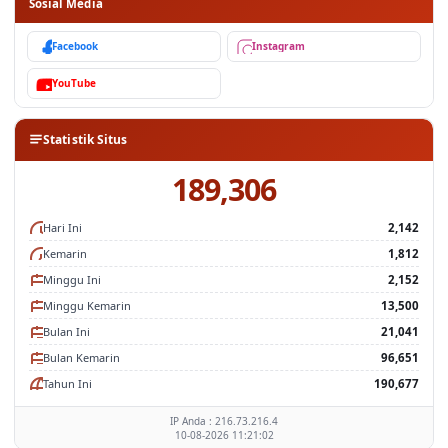
Facebook
Instagram
YouTube
Statistik Situs
189,306
Hari Ini
2,142
Kemarin
1,812
Minggu Ini
2,152
Minggu Kemarin
13,500
Bulan Ini
21,041
Bulan Kemarin
96,651
Tahun Ini
190,677
IP Anda : 216.73.216.4
10-08-2026 11:21:02