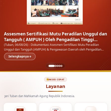
Kenal Pamit Kapolresta Tuban
Setiap masa ada orangnya, setiap orang ada masanya
Ketua
Pengadilan Negeri Tuban menghadiri malam Kenal Pamit Kapolresta
Tuban di Pendopo Kab.…
AKSES CEPAT
Layanan
uban dan Mahkamah Agung Republik Indonesia.