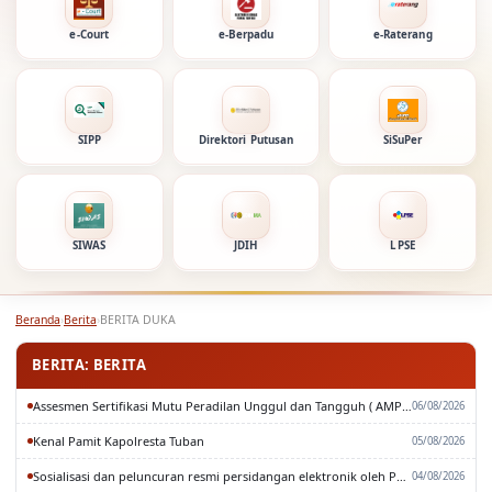
e-Court
e-Berpadu
e-Raterang
SIPP
Direktori Putusan
SiSuPer
SIWAS
JDIH
LPSE
Beranda
›
Berita
›
BERITA DUKA
BERITA: BERITA
Assesmen Sertifikasi Mutu Peradilan Unggul dan Tangguh ( AMPUH ) Oleh Pengadilan Tinggi Surabaya
06/08/2026
Kenal Pamit Kapolresta Tuban
05/08/2026
Sosialisasi dan peluncuran resmi persidangan elektronik oleh Pengadilan Tinggi Surabaya
04/08/2026
Rapat Paripurna DPRD Kabupaten Tuban
03/08/2026