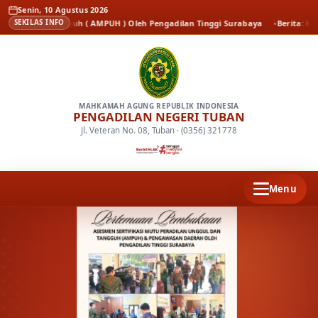
Senin, 10 Agustus 2026
dan Tangguh ( AMPUH ) Oleh Pengadilan Tinggi Surabaya
Berita
Kenal Pamit
SEKILAS INFO
MAHKAMAH AGUNG REPUBLIK INDONESIA
PENGADILAN NEGERI TUBAN
Jl. Veteran No. 08, Tuban · (0356) 321778
Menu