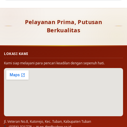
Pelayanan Prima, Putusan
Berkualitas
LOKASI KAMI
Kami siap melayani para pencari keadilan dengan sepenuh hati.
Jl. Veteran No.8, Kutorejo, Kec. Tuban, Kabupaten Tuban
(0356) 321778 · ✉
pn_tbn@yahoo.co.id