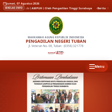
Jumat, 07 Agustus 2026
dan Tangguh ( AMPUH ) Oleh Pengadilan Tinggi Surabaya
Berita
Kenal Pamit
SEKILAS INFO
MAHKAMAH AGUNG REPUBLIK INDONESIA
PENGADILAN NEGERI TUBAN
Jl. Veteran No. 08, Tuban · (0356) 321778
Menu