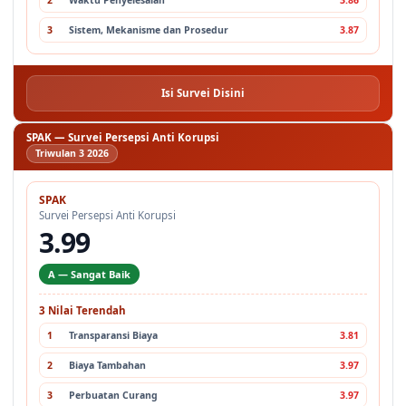
3
Sistem, Mekanisme dan Prosedur
3.87
Isi Survei Disini
SPAK — Survei Persepsi Anti Korupsi
Triwulan 3 2026
SPAK
Survei Persepsi Anti Korupsi
3.99
A — Sangat Baik
3 Nilai Terendah
1
Transparansi Biaya
3.81
2
Biaya Tambahan
3.97
3
Perbuatan Curang
3.97