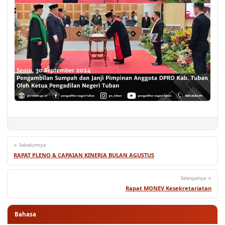
← Sebelumnya
RAPAT PLENO & CAPAIAN KINERJA BULAN AGUSTUS
Selanjutnya →
Rapat MONEV Kesekretariatan
Bahasa