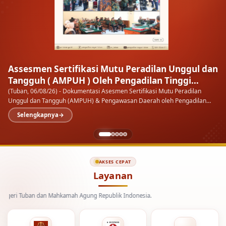
Kenal Pamit Kapolresta Tuban
Setiap masa ada orangnya, setiap orang ada masanya
Ketua
Pengadilan Negeri Tuban menghadiri malam Kenal Pamit Kapolresta
Tuban di Pendopo Kab.…
AKSES CEPAT
Layanan
uban dan Mahkamah Agung Republik Indonesia.