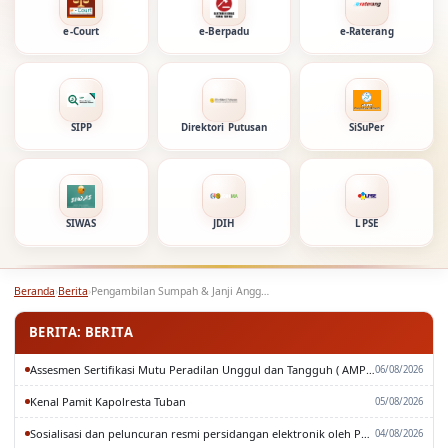
e-Court
e-Berpadu
e-Raterang
SIPP
Direktori Putusan
SiSuPer
SIWAS
JDIH
LPSE
Beranda
›
Berita
›
Pengambilan Sumpah & Janji Anggota DPRD Kab. Tuban
BERITA: BERITA
Assesmen Sertifikasi Mutu Peradilan Unggul dan Tangguh ( AMPUH ) Oleh Pengadilan Tinggi Surabaya
06/08/2026
Kenal Pamit Kapolresta Tuban
05/08/2026
Sosialisasi dan peluncuran resmi persidangan elektronik oleh Pengadilan Tinggi Surabaya
04/08/2026
Rapat Paripurna DPRD Kabupaten Tuban
03/08/2026