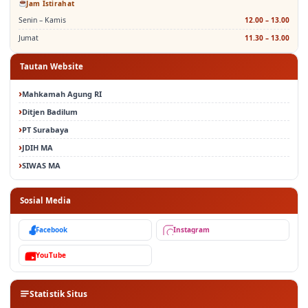
Senin – Kamis
12.00 – 13.00
Jumat
11.30 – 13.00
Tautan Website
Mahkamah Agung RI
Ditjen Badilum
PT Surabaya
JDIH MA
SIWAS MA
Sosial Media
Facebook
Instagram
YouTube
Statistik Situs