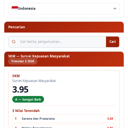
Indonesia
Pencarian
Cari berita, pengumuman...
Cari
SKM — Survei Kepuasan Masyarakat
Triwulan 3 2026
SKM
Survei Kepuasan Masyarakat
3.95
A — Sangat Baik
3 Nilai Terendah
1
Sarana dan Prasarana
3.69
2
Waktu Penyelesaian
3.86