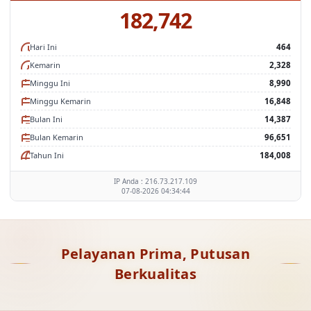
182,742
Hari Ini
464
Kemarin
2,328
Minggu Ini
8,990
Minggu Kemarin
16,848
Bulan Ini
14,387
Bulan Kemarin
96,651
Tahun Ini
184,008
IP Anda : 216.73.217.109
07-08-2026 04:34:44
Pelayanan Prima, Putusan
Berkualitas