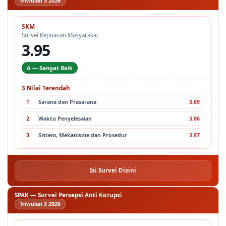
Triwulan 3 2026
SKM
Survei Kepuasan Masyarakat
3.95
A — Sangat Baik
3 Nilai Terendah
1
Sarana dan Prasarana
3.69
2
Waktu Penyelesaian
3.86
3
Sistem, Mekanisme dan Prosedur
3.87
Isi Survei Disini
SPAK — Survei Persepsi Anti Korupsi
Triwulan 3 2026