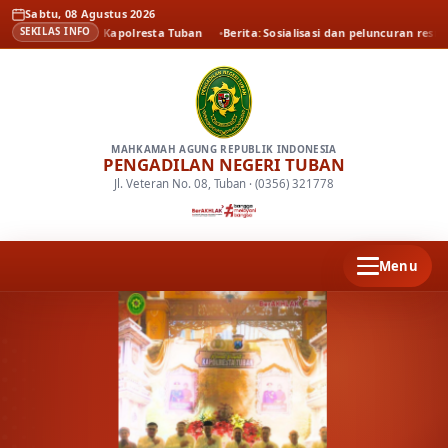
Sabtu, 08 Agustus 2026
al Pamit Kapolresta Tuban
Berita
Sosialisasi dan peluncuran resmi persida
SEKILAS INFO
MAHKAMAH AGUNG REPUBLIK INDONESIA
PENGADILAN NEGERI TUBAN
Jl. Veteran No. 08, Tuban · (0356) 321778
Menu