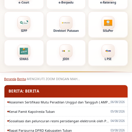
e-Court
e-Berpadu
e-Raterang
SIPP
Direktori Putusan
SiSuPer
SIWAS
JDIH
LPSE
Beranda
›
Berita
›
MENGIKUTI ZOOM DENGAN MAHKAMAH AGUNG KERAJAAN BELANDA
BERITA: BERITA
Assesmen Sertifikasi Mutu Peradilan Unggul dan Tangguh ( AMPUH ) Oleh Pengadilan Tinggi Surabaya
06/08/2026
Kenal Pamit Kapolresta Tuban
05/08/2026
Sosialisasi dan peluncuran resmi persidangan elektronik oleh Pengadilan Tinggi Surabaya
04/08/2026
Rapat Paripurna DPRD Kabupaten Tuban
03/08/2026