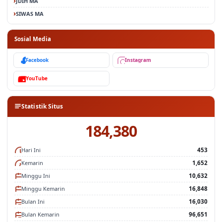
JDIH MA
SIWAS MA
Sosial Media
Facebook
Instagram
YouTube
Statistik Situs
184,380
Hari Ini
453
Kemarin
1,652
Minggu Ini
10,632
Minggu Kemarin
16,848
Bulan Ini
16,030
Bulan Kemarin
96,651