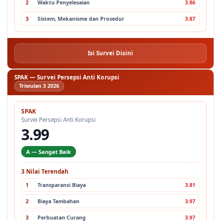
2
Waktu Penyelesaian
3.86
3
Sistem, Mekanisme dan Prosedur
3.87
Isi Survei Disini
SPAK — Survei Persepsi Anti Korupsi
Triwulan 3 2026
SPAK
Survei Persepsi Anti Korupsi
3.99
A — Sangat Baik
3 Nilai Terendah
1
Transparansi Biaya
3.81
2
Biaya Tambahan
3.97