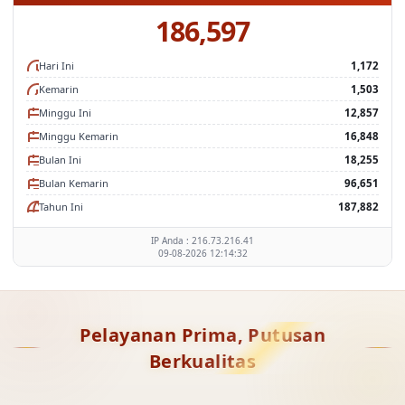
Statistik Situs
186,597
Hari Ini
1,172
Kemarin
1,503
Minggu Ini
12,857
Minggu Kemarin
16,848
Bulan Ini
18,255
Bulan Kemarin
96,651
Tahun Ini
187,882
IP Anda : 216.73.216.41
09-08-2026 12:14:32
Pelayanan Prima, Putusan
Berkualitas