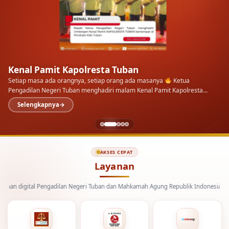
Sosialisasi dan peluncuran resmi persidangan
elektronik oleh Pengadilan Tinggi Surabaya
Bertempat di Ruang Sidang Pengadilan Negeri Tuban, jajaran Hakim,
Panitera, Panitera Pengganti, bersama Perwakilan Kejaksaan Negeri
Tuban menyimak langsung sosialisasi dan peluncuran…
Selengkapnya
AKSES CEPAT
Layanan
ital Pengadilan Negeri Tuban dan Mahkamah Agung Republik Indonesia.