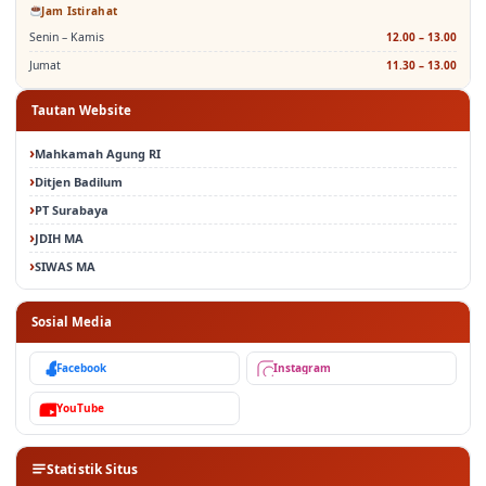
Jam Istirahat
Senin – Kamis
12.00 – 13.00
Jumat
11.30 – 13.00
Tautan Website
Mahkamah Agung RI
Ditjen Badilum
PT Surabaya
JDIH MA
SIWAS MA
Sosial Media
Facebook
Instagram
YouTube