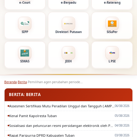
e-Court
e-Berpadu
e-Raterang
SIPP
Direktori Putusan
SiSuPer
SIWAS
JDIH
LPSE
Beranda
›
Berita
›
Pemilihan agen perubahan periode semester II
BERITA: BERITA
Assesmen Sertifikasi Mutu Peradilan Unggul dan Tangguh ( AMPUH ) Oleh Pengadilan Tinggi Surabaya
06/08/2026
Kenal Pamit Kapolresta Tuban
05/08/2026
Sosialisasi dan peluncuran resmi persidangan elektronik oleh Pengadilan Tinggi Surabaya
04/08/2026