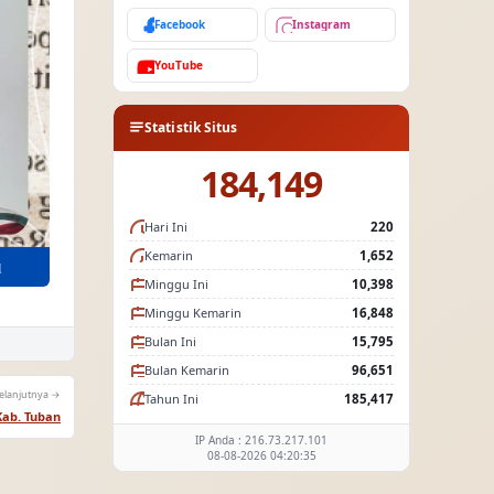
Facebook
Instagram
YouTube
Statistik Situs
184,149
Hari Ini
220
Kemarin
1,652
Minggu Ini
10,398
Minggu Kemarin
16,848
Bulan Ini
15,795
Bulan Kemarin
96,651
elanjutnya →
Tahun Ini
185,417
Kab. Tuban
IP Anda : 216.73.217.101
08-08-2026 04:20:35