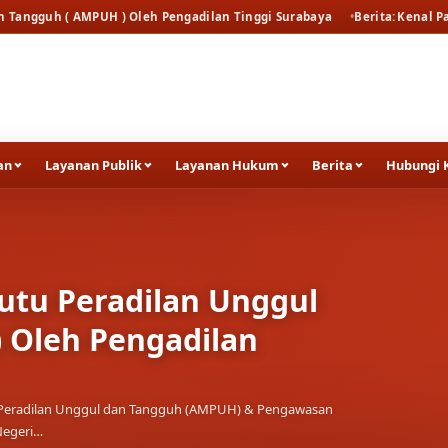
) Oleh Pengadilan Tinggi Surabaya
Berita
Kenal Pamit Kapolresta Tu
an
Layanan Publik
Layanan Hukum
Berita
Hubungi 
utu Peradilan Unggul
 Oleh Pengadilan
tu Peradilan Unggul dan Tangguh (AMPUH) & Pengawasan
Negeri…