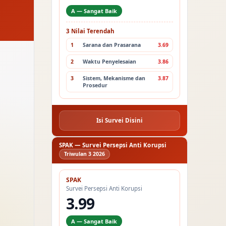
A — Sangat Baik
3 Nilai Terendah
1
Sarana dan Prasarana
3.69
2
Waktu Penyelesaian
3.86
3
Sistem, Mekanisme dan
3.87
Prosedur
Isi Survei Disini
SPAK — Survei Persepsi Anti Korupsi
Triwulan 3 2026
SPAK
Survei Persepsi Anti Korupsi
3.99
A — Sangat Baik