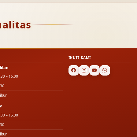
alitas
IKUTI KAMI
dilan
.30 – 16.00
.30
ibur
P
.00 – 15.30
.30
ibur