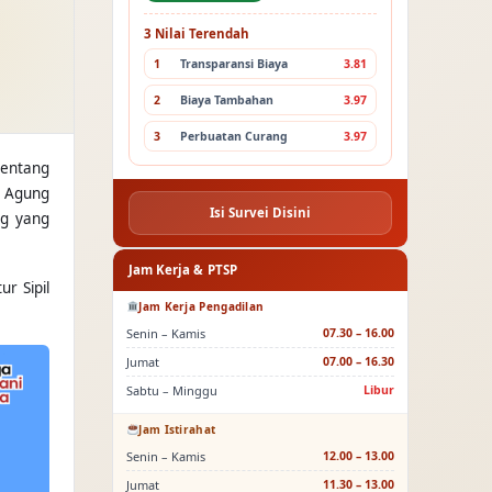
3 Nilai Terendah
1
Transparansi Biaya
3.81
2
Biaya Tambahan
3.97
3
Perbuatan Curang
3.97
tentang
h Agung
Isi Survei Disini
ng yang
Jam Kerja & PTSP
r Sipil
Jam Kerja Pengadilan
Senin – Kamis
07.30 – 16.00
Jumat
07.00 – 16.30
Sabtu – Minggu
Libur
Jam Istirahat
Senin – Kamis
12.00 – 13.00
Jumat
11.30 – 13.00