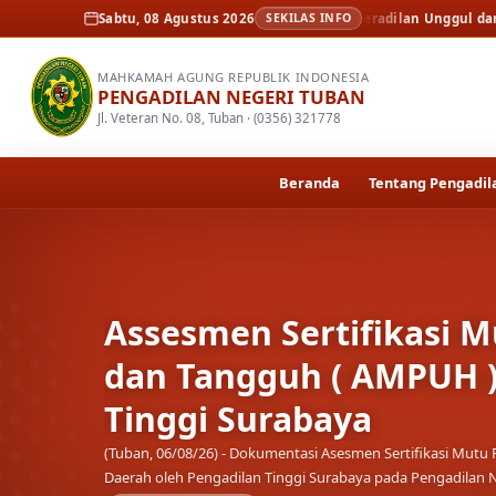
erita
Assesmen Sertifikasi Mutu Peradilan Unggul dan Tangguh ( AMPUH 
Sabtu, 08 Agustus 2026
SEKILAS INFO
MAHKAMAH AGUNG REPUBLIK INDONESIA
PENGADILAN NEGERI TUBAN
Jl. Veteran No. 08, Tuban · (0356) 321778
Beranda
Tentang Pengadil
Assesmen Sertifikasi M
dan Tangguh ( AMPUH )
Tinggi Surabaya
(Tuban, 06/08/26) - Dokumentasi Asesmen Sertifikasi Mu
Daerah oleh Pengadilan Tinggi Surabaya pada Pengadilan 