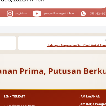
S
Undangan Penyerahan Sertifikat Wakaf Rum
anan Prima, Putusan Berku
LINK TERKAIT
JAM LAYANAN
Jam Kerja Penga
Mahkamah Agung RI