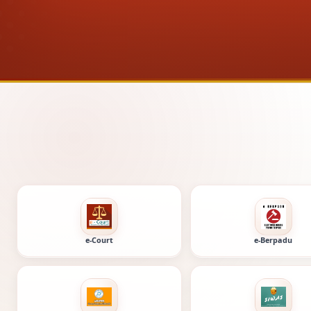
e-Court
e-Berpadu