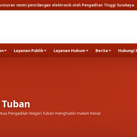
idangan elektronik oleh Pengadilan Tinggi Surabaya
Berita
Rapat Par
an
Layanan Publik
Layanan Hukum
Berita
Hubungi 
a Tuban
tua Pengadilan Negeri Tuban menghadiri malam Kenal