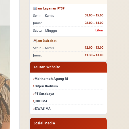
Jam Layanan PTSP
Senin – Kamis
08.00 – 15.00
Jumat
08.00 – 14.00
Sabtu – Minggu
Libur
Jam Istirahat
Senin – Kamis
12.00 – 13.00
Jumat
11.30 – 13.00
Tautan Website
Mahkamah Agung RI
Ditjen Badilum
PT Surabaya
JDIH MA
SIWAS MA
Sosial Media