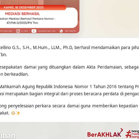
llino G.S., S.H., M.Hum., LLM., Ph.D, berhasil mendamaikan para pih
Tbn.
kesepakatan damai yang dituangkan dalam Akta Perdamaian, sebaga
n berkeadilan.
n Mahkamah Agung Republik Indonesia Nomor 1 Tahun 2016 tentang P
i merupakan bagian integral dari proses beracara perdata di pengad
ong penyelesaian perkara secara damai guna memberikan kepastia
rakat.