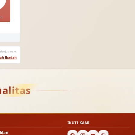
elanjutnya →
ah Ibadah
alitas
IKUTI KAMI
dilan