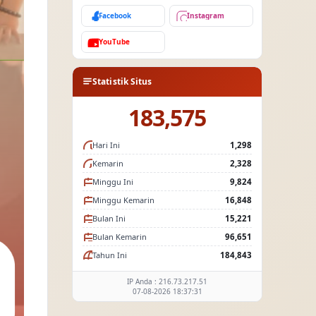
Facebook
Instagram
YouTube
Statistik Situs
183,575
Hari Ini
1,298
Kemarin
2,328
Minggu Ini
9,824
Minggu Kemarin
16,848
Bulan Ini
15,221
Bulan Kemarin
96,651
Tahun Ini
184,843
IP Anda : 216.73.217.51
07-08-2026 18:37:31