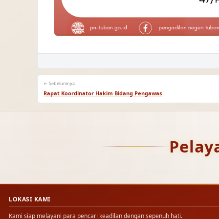
← Sebelumnya
Rapat Koordinator Hakim Bidang Pengawas
Pelay
LOKASI KAMI
Kami siap melayani para pencari keadilan dengan sepenuh hati.