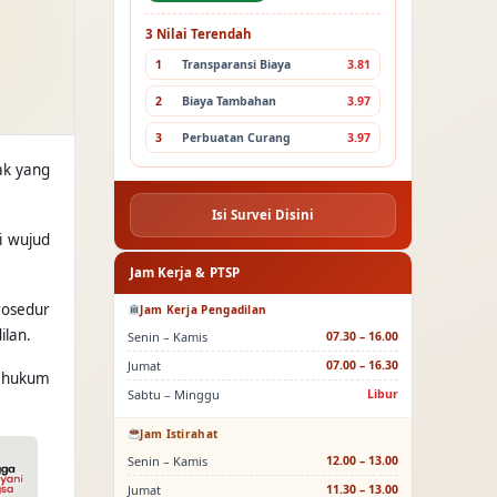
3 Nilai Terendah
1
Transparansi Biaya
3.81
2
Biaya Tambahan
3.97
3
Perbuatan Curang
3.97
ak yang
Isi Survei Disini
i wujud
Jam Kerja & PTSP
rosedur
Jam Kerja Pengadilan
ilan.
Senin – Kamis
07.30 – 16.00
Jumat
07.00 – 16.30
n hukum
Sabtu – Minggu
Libur
Jam Istirahat
Senin – Kamis
12.00 – 13.00
Jumat
11.30 – 13.00