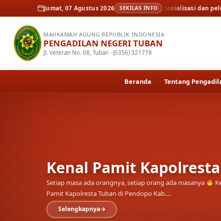
Pamit Kapolresta Tuban
Jumat, 07 Agustus 2026
Berita
Sosialisasi dan peluncuran resmi pers
SEKILAS INFO
MAHKAMAH AGUNG REPUBLIK INDONESIA
PENGADILAN NEGERI TUBAN
Jl. Veteran No. 08, Tuban · (0356) 321778
Beranda
Tentang Pengadil
Kenal Pamit Kapolrest
Setiap masa ada orangnya, setiap orang ada masanya
Ke
Pamit Kapolresta Tuban di Pendopo Kab.…
Selengkapnya