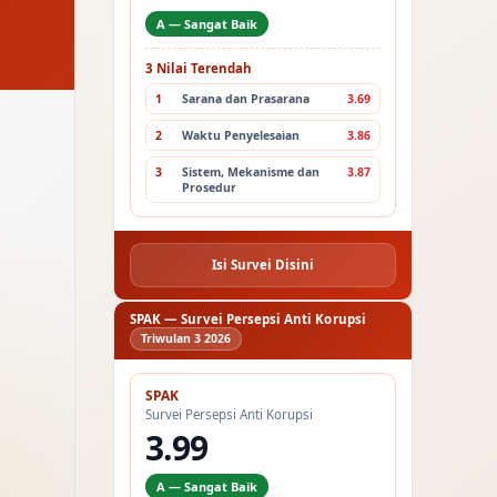
A — Sangat Baik
3 Nilai Terendah
1
Sarana dan Prasarana
3.69
2
Waktu Penyelesaian
3.86
3
Sistem, Mekanisme dan
3.87
Prosedur
Isi Survei Disini
SPAK — Survei Persepsi Anti Korupsi
Triwulan 3 2026
SPAK
Survei Persepsi Anti Korupsi
3.99
A — Sangat Baik