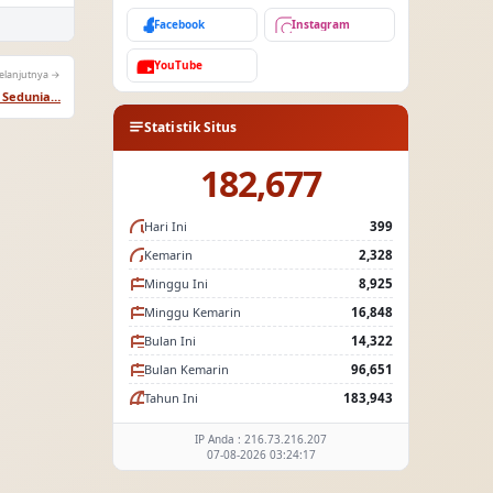
Facebook
Instagram
YouTube
elanjutnya →
i Sedunia…
Statistik Situs
182,677
Hari Ini
399
Kemarin
2,328
Minggu Ini
8,925
Minggu Kemarin
16,848
Bulan Ini
14,322
Bulan Kemarin
96,651
Tahun Ini
183,943
IP Anda : 216.73.216.207
07-08-2026 03:24:17