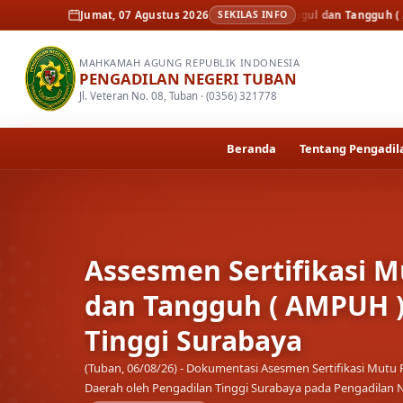
smen Sertifikasi Mutu Peradilan Unggul dan Tangguh ( AMPUH ) Oleh Pe
Jumat, 07 Agustus 2026
SEKILAS INFO
MAHKAMAH AGUNG REPUBLIK INDONESIA
PENGADILAN NEGERI TUBAN
Jl. Veteran No. 08, Tuban · (0356) 321778
Beranda
Tentang Pengadil
Kenal Pamit Kapolrest
Setiap masa ada orangnya, setiap orang ada masanya
Ke
Pamit Kapolresta Tuban di Pendopo Kab.…
Selengkapnya