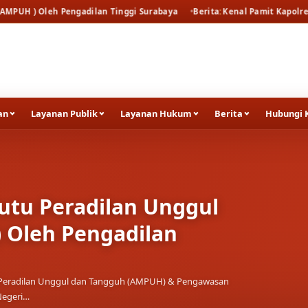
ngadilan Tinggi Surabaya
Berita
Kenal Pamit Kapolresta Tuban
Beri
an
Layanan Publik
Layanan Hukum
Berita
Hubungi 
a Tuban
tua Pengadilan Negeri Tuban menghadiri malam Kenal