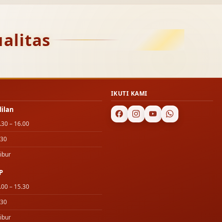
alitas
IKUTI KAMI
dilan
.30 – 16.00
.30
ibur
P
.00 – 15.30
.30
ibur