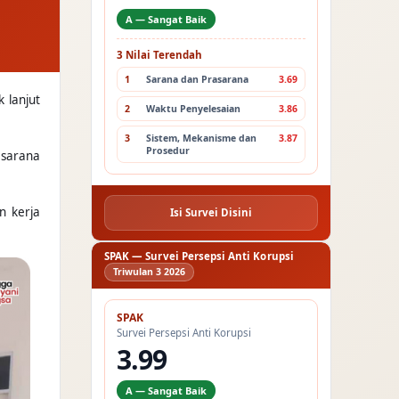
A — Sangat Baik
3 Nilai Terendah
1
Sarana dan Prasarana
3.69
 lanjut
2
Waktu Penyelesaian
3.86
3
Sistem, Mekanisme dan
3.87
Prosedur
asarana
n kerja
Isi Survei Disini
SPAK — Survei Persepsi Anti Korupsi
Triwulan 3 2026
SPAK
Survei Persepsi Anti Korupsi
3.99
A — Sangat Baik