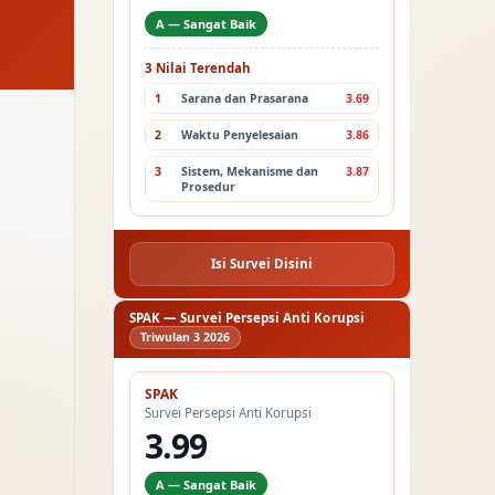
A — Sangat Baik
3 Nilai Terendah
1
Sarana dan Prasarana
3.69
2
Waktu Penyelesaian
3.86
3
Sistem, Mekanisme dan
3.87
Prosedur
Isi Survei Disini
SPAK — Survei Persepsi Anti Korupsi
Triwulan 3 2026
SPAK
Survei Persepsi Anti Korupsi
3.99
A — Sangat Baik