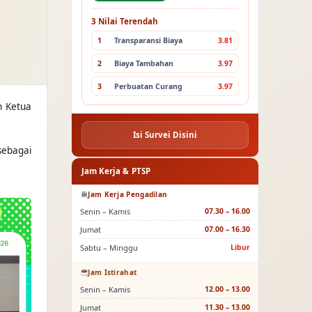
3 Nilai Terendah
1
Transparansi Biaya
3.81
2
Biaya Tambahan
3.97
3
Perbuatan Curang
3.97
h Ketua
Isi Survei Disini
sebagai
Jam Kerja & PTSP
Jam Kerja Pengadilan
Senin – Kamis
07.30 – 16.00
Jumat
07.00 – 16.30
Sabtu – Minggu
Libur
Jam Istirahat
Senin – Kamis
12.00 – 13.00
Jumat
11.30 – 13.00