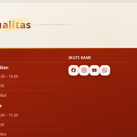
alitas
IKUTI KAMI
dilan
.30 – 16.00
.30
ibur
P
.00 – 15.30
.30
ibur