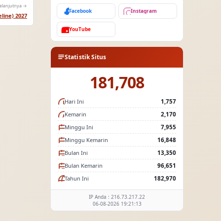
elanjutnya →
Facebook
Instagram
line) 2027
YouTube
Statistik Situs
181,708
Hari Ini
1,757
Kemarin
2,170
Minggu Ini
7,955
Minggu Kemarin
16,848
Bulan Ini
13,350
Bulan Kemarin
96,651
Tahun Ini
182,970
IP Anda : 216.73.217.22
06-08-2026 19:21:13