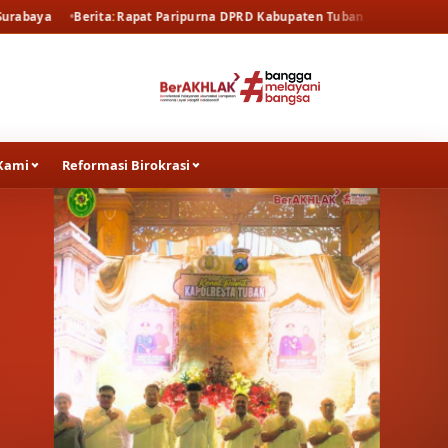
a
Rapat Paripurna DPRD Kabupaten Tuban
Berita
Rapat Pembahasan S
Kami
Reformasi Birokrasi