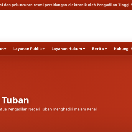
n resmi persidangan elektronik oleh Pengadilan Tinggi Surabaya
Berit
an
Layanan Publik
Layanan Hukum
Berita
Hubungi 
uran resmi persidangan
ilan Tinggi Surabaya
an Hakim, Panitera, Panitera Pengganti, bersama
ialisasi dan peluncuran…