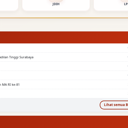
JDIH
LP
adilan Tinggi Surabaya
n MA RI ke-81
Lihat semua B