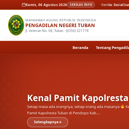
Berita
Kenal Pamit Kapolresta Tuban
Kamis, 06 Agustus 2026
SEKILAS INFO
Berita
Sosialisasi dan peluncura
MAHKAMAH AGUNG REPUBLIK INDONESIA
PENGADILAN NEGERI TUBAN
Jl. Veteran No. 08, Tuban · (0356) 321778
Beranda
Tentang Pengadil
Sosialisasi dan pelunc
elektronik oleh Pengad
Bertempat di Ruang Sidang Pengadilan Negeri Tuban, jajar
Perwakilan Kejaksaan Negeri Tuban menyimak langsung sos