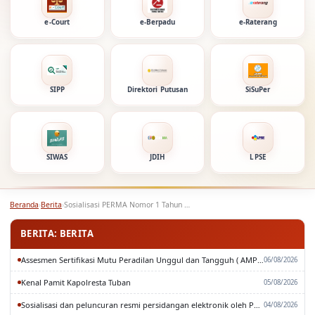
e-Court
e-Berpadu
e-Raterang
SIPP
Direktori Putusan
SiSuPer
SIWAS
JDIH
LPSE
Beranda
›
Berita
›
Sosialisasi PERMA Nomor 1 Tahun 2022 dan SE…
BERITA: BERITA
Assesmen Sertifikasi Mutu Peradilan Unggul dan Tangguh ( AMPUH ) Oleh Pengadilan Tinggi Surabaya
06/08/2026
Kenal Pamit Kapolresta Tuban
05/08/2026
Sosialisasi dan peluncuran resmi persidangan elektronik oleh Pengadilan Tinggi Surabaya
04/08/2026
Rapat Paripurna DPRD Kabupaten Tuban
03/08/2026