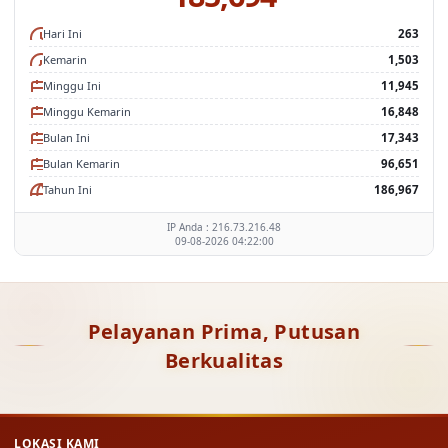
Hari Ini
263
Kemarin
1,503
Minggu Ini
11,945
Minggu Kemarin
16,848
Bulan Ini
17,343
Bulan Kemarin
96,651
Tahun Ini
186,967
IP Anda : 216.73.216.48
09-08-2026 04:22:00
Pelayanan Prima, Putusan
Berkualitas
LOKASI KAMI