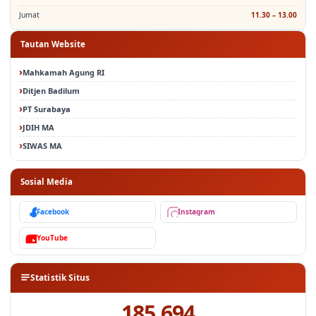
Tautan Website
Mahkamah Agung RI
Ditjen Badilum
PT Surabaya
JDIH MA
SIWAS MA
Sosial Media
Facebook
Instagram
YouTube
Statistik Situs
185,694