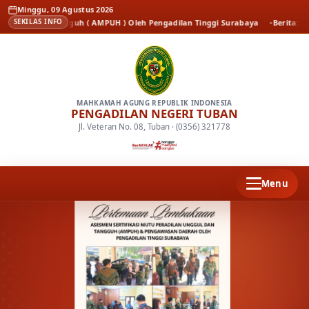
Minggu, 09 Agustus 2026
 dan Tangguh ( AMPUH ) Oleh Pengadilan Tinggi Surabaya
Berita
Kenal Pami
SEKILAS INFO
MAHKAMAH AGUNG REPUBLIK INDONESIA
PENGADILAN NEGERI TUBAN
Jl. Veteran No. 08, Tuban · (0356) 321778
Menu