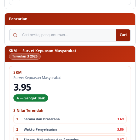
Pencarian
Cari berita, pengumuman...
Cari
SKM — Survei Kepuasan Masyarakat
Triwulan 3 2026
SKM
Survei Kepuasan Masyarakat
3.95
A — Sangat Baik
3 Nilai Terendah
1
Sarana dan Prasarana
3.69
2
Waktu Penyelesaian
3.86
3
Sistem, Mekanisme dan Prosedur
3.87