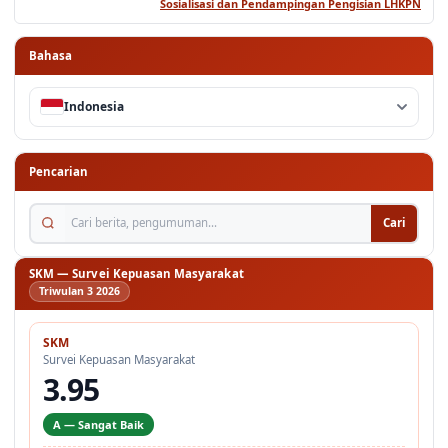
Sosialisasi dan Pendampingan Pengisian LHKPN
Bahasa
Indonesia
Pencarian
Cari berita, pengumuman...
Cari
SKM — Survei Kepuasan Masyarakat
Triwulan 3 2026
SKM
Survei Kepuasan Masyarakat
3.95
A — Sangat Baik