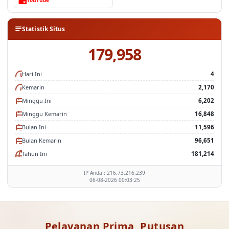
YouTube
Statistik Situs
179,958
Hari Ini
4
Kemarin
2,170
Minggu Ini
6,202
Minggu Kemarin
16,848
Bulan Ini
11,596
Bulan Kemarin
96,651
Tahun Ini
181,214
IP Anda : 216.73.216.239
06-08-2026 00:03:25
Pelayanan Prima, Putusan