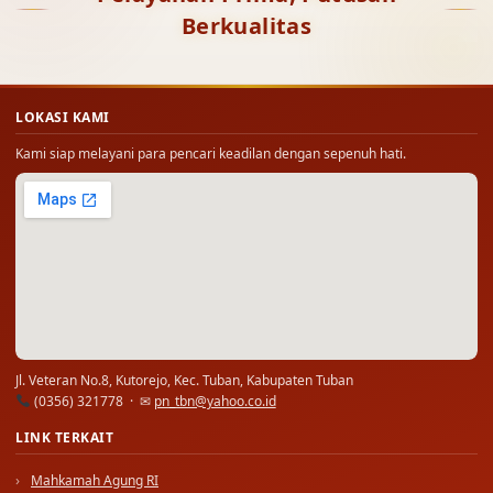
Berkualitas
LOKASI KAMI
Kami siap melayani para pencari keadilan dengan sepenuh hati.
Jl. Veteran No.8, Kutorejo, Kec. Tuban, Kabupaten Tuban
(0356) 321778 · ✉
pn_tbn@yahoo.co.id
LINK TERKAIT
Mahkamah Agung RI