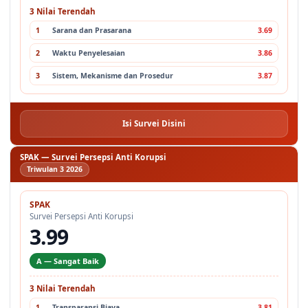
3 Nilai Terendah
1
Sarana dan Prasarana
3.69
2
Waktu Penyelesaian
3.86
3
Sistem, Mekanisme dan Prosedur
3.87
Isi Survei Disini
SPAK — Survei Persepsi Anti Korupsi
Triwulan 3 2026
SPAK
Survei Persepsi Anti Korupsi
3.99
A — Sangat Baik
3 Nilai Terendah
1
Transparansi Biaya
3.81