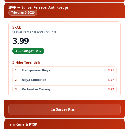
SPAK — Survei Persepsi Anti Korupsi
Triwulan 3 2026
SPAK
Survei Persepsi Anti Korupsi
3.99
A — Sangat Baik
3 Nilai Terendah
1
Transparansi Biaya
3.81
2
Biaya Tambahan
3.97
3
Perbuatan Curang
3.97
Isi Survei Disini
Jam Kerja & PTSP