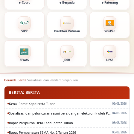
e-Court
e-Berpadu
e-Raterang
SIPP
Direktori Putusan
SiSuPer
SIWAS
JDIH
LPSE
Beranda
›
Berita
›
Sosialisasi dan Pendampingan Pengisian LHKPN
BERITA: BERITA
Kenal Pamit Kapolresta Tuban
05/08/2026
Sosialisasi dan peluncuran resmi persidangan elektronik oleh Pengadilan Tinggi Surabaya
04/08/2026
Rapat Paripurna DPRD Kabupaten Tuban
03/08/2026
Rapat Pembahasan SEMA No. 2 Tahun 2026
03/08/2026