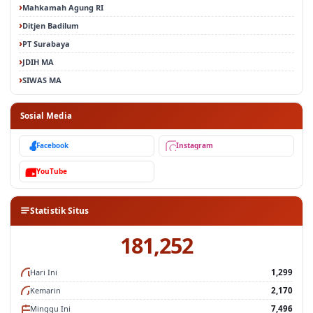
Mahkamah Agung RI
Ditjen Badilum
PT Surabaya
JDIH MA
SIWAS MA
Sosial Media
Facebook
Instagram
YouTube
Statistik Situs
181,252
Hari Ini
1,299
Kemarin
2,170
Minggu Ini
7,496