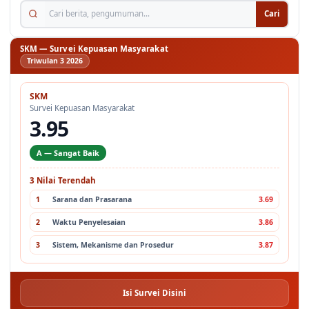
Cari berita, pengumuman...
Cari
SKM — Survei Kepuasan Masyarakat
Triwulan 3 2026
SKM
Survei Kepuasan Masyarakat
3.95
A — Sangat Baik
3 Nilai Terendah
1
Sarana dan Prasarana
3.69
2
Waktu Penyelesaian
3.86
3
Sistem, Mekanisme dan Prosedur
3.87
Isi Survei Disini