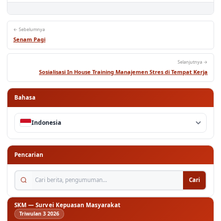
← Sebelumnya
Senam Pagi
Selanjutnya →
Sosialisasi In House Training Manajemen Stres di Tempat Kerja
Bahasa
Indonesia
Pencarian
Cari berita, pengumuman...
Cari
SKM — Survei Kepuasan Masyarakat
Triwulan 3 2026