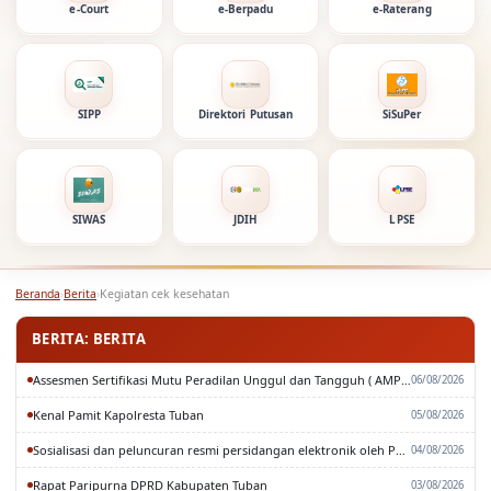
e-Court
e-Berpadu
e-Raterang
SIPP
Direktori Putusan
SiSuPer
SIWAS
JDIH
LPSE
Beranda
›
Berita
›
Kegiatan cek kesehatan
BERITA: BERITA
Assesmen Sertifikasi Mutu Peradilan Unggul dan Tangguh ( AMPUH ) Oleh Pengadilan Tinggi Surabaya
06/08/2026
Kenal Pamit Kapolresta Tuban
05/08/2026
Sosialisasi dan peluncuran resmi persidangan elektronik oleh Pengadilan Tinggi Surabaya
04/08/2026
Rapat Paripurna DPRD Kabupaten Tuban
03/08/2026