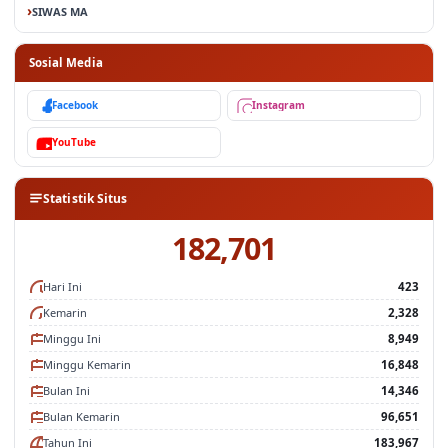
SIWAS MA
Sosial Media
Facebook
Instagram
YouTube
Statistik Situs
182,701
Hari Ini
423
Kemarin
2,328
Minggu Ini
8,949
Minggu Kemarin
16,848
Bulan Ini
14,346
Bulan Kemarin
96,651
Tahun Ini
183,967