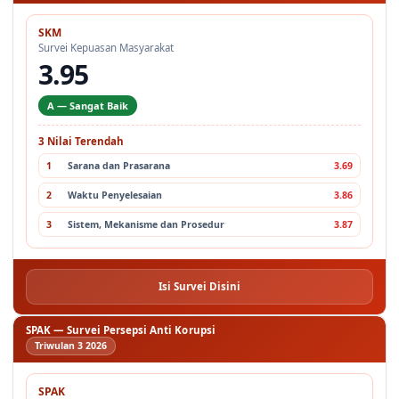
SKM
Survei Kepuasan Masyarakat
3.95
A — Sangat Baik
3 Nilai Terendah
1
Sarana dan Prasarana
3.69
2
Waktu Penyelesaian
3.86
3
Sistem, Mekanisme dan Prosedur
3.87
Isi Survei Disini
SPAK — Survei Persepsi Anti Korupsi
Triwulan 3 2026
SPAK