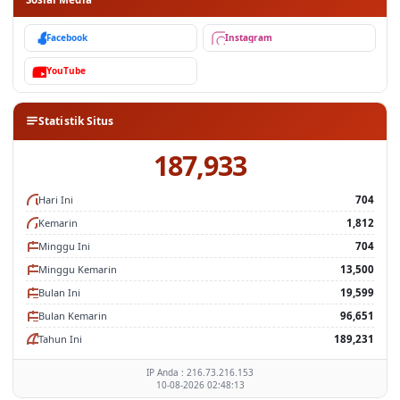
Facebook
Instagram
YouTube
Statistik Situs
187,933
Hari Ini
704
Kemarin
1,812
Minggu Ini
704
Minggu Kemarin
13,500
Bulan Ini
19,599
Bulan Kemarin
96,651
Tahun Ini
189,231
IP Anda : 216.73.216.153
10-08-2026 02:48:13