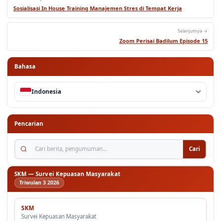
Sosialisasi In House Training Manajemen Stres di Tempat Kerja
Selanjutnya →
Zoom Perisai Badilum Episode 15
Bahasa
Indonesia
Pencarian
Cari berita, pengumuman...
Cari
SKM — Survei Kepuasan Masyarakat
Triwulan 3 2026
SKM
Survei Kepuasan Masyarakat