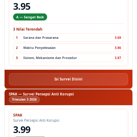
3.95
A — Sangat Baik
3 Nilai Terendah
1
Sarana dan Prasarana
3.69
2
Waktu Penyelesaian
3.86
3
Sistem, Mekanisme dan Prosedur
3.87
Isi Survei Disini
SPAK — Survei Persepsi Anti Korupsi
Triwulan 3 2026
SPAK
Survei Persepsi Anti Korupsi
3.99