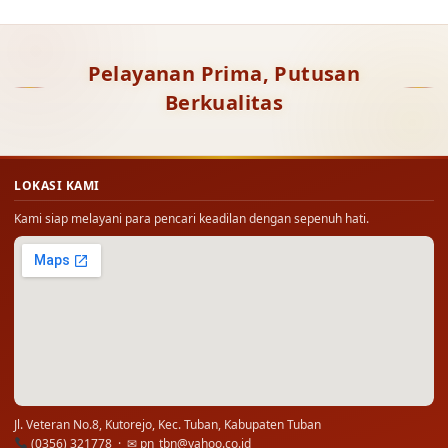
Pelayanan Prima, Putusan
Berkualitas
LOKASI KAMI
Kami siap melayani para pencari keadilan dengan sepenuh hati.
Jl. Veteran No.8, Kutorejo, Kec. Tuban, Kabupaten Tuban
(0356) 321778 · ✉
pn_tbn@yahoo.co.id