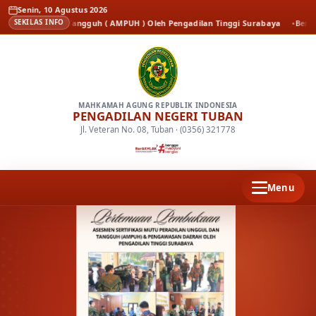
Senin, 10 Agustus 2026
ggul dan Tangguh ( AMPUH ) Oleh Pengadilan Tinggi Surabaya
Berita
Kenal 
SEKILAS INFO
MAHKAMAH AGUNG REPUBLIK INDONESIA
PENGADILAN NEGERI TUBAN
Jl. Veteran No. 08, Tuban · (0356) 321778
Menu