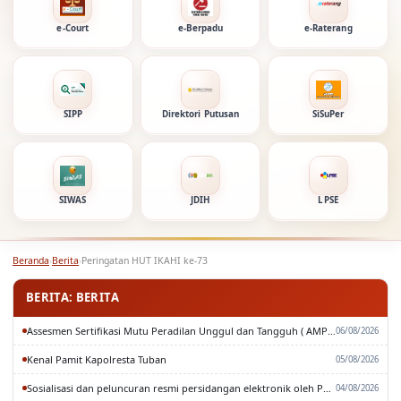
e-Court
e-Berpadu
e-Raterang
SIPP
Direktori Putusan
SiSuPer
SIWAS
JDIH
LPSE
Beranda
›
Berita
›
Peringatan HUT IKAHI ke-73
BERITA: BERITA
Assesmen Sertifikasi Mutu Peradilan Unggul dan Tangguh ( AMPUH ) Oleh Pengadilan Tinggi Surabaya
06/08/2026
Kenal Pamit Kapolresta Tuban
05/08/2026
Sosialisasi dan peluncuran resmi persidangan elektronik oleh Pengadilan Tinggi Surabaya
04/08/2026