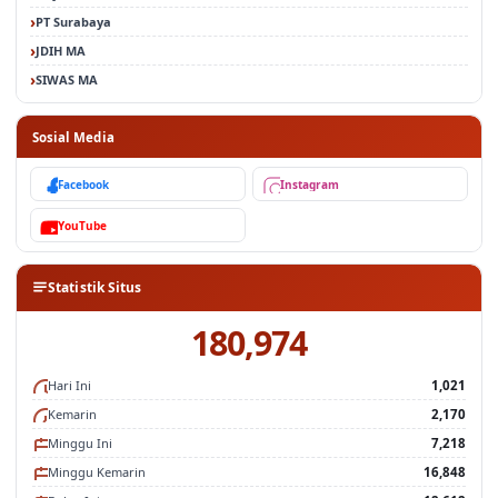
Ditjen Badilum
PT Surabaya
JDIH MA
SIWAS MA
Sosial Media
Facebook
Instagram
YouTube
Statistik Situs
180,974
Hari Ini
1,021
Kemarin
2,170
Minggu Ini
7,218
Minggu Kemarin
16,848