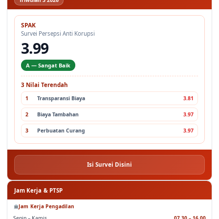
SPAK — Survei Persepsi Anti Korupsi
Triwulan 3 2026
SPAK
Survei Persepsi Anti Korupsi
3.99
A — Sangat Baik
3 Nilai Terendah
1
Transparansi Biaya
3.81
2
Biaya Tambahan
3.97
3
Perbuatan Curang
3.97
Isi Survei Disini
Jam Kerja & PTSP
Jam Kerja Pengadilan