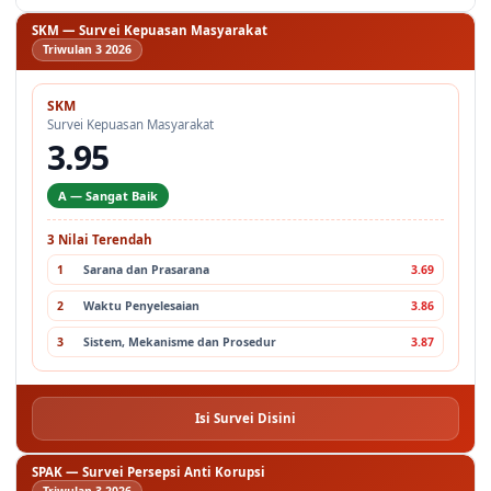
Cari
SKM — Survei Kepuasan Masyarakat
Triwulan 3 2026
SKM
Survei Kepuasan Masyarakat
3.95
A — Sangat Baik
3 Nilai Terendah
1
Sarana dan Prasarana
3.69
2
Waktu Penyelesaian
3.86
3
Sistem, Mekanisme dan Prosedur
3.87
Isi Survei Disini