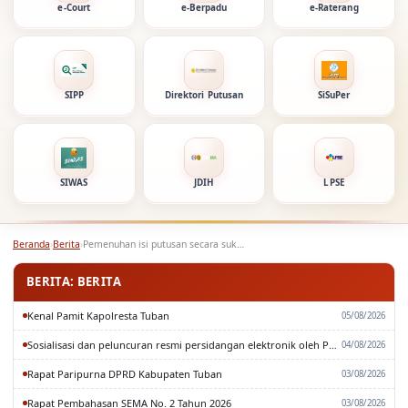
e-Court
e-Berpadu
e-Raterang
SIPP
Direktori Putusan
SiSuPer
SIWAS
JDIH
LPSE
Beranda
›
Berita
›
Pemenuhan isi putusan secara sukarela
BERITA: BERITA
Kenal Pamit Kapolresta Tuban
05/08/2026
Sosialisasi dan peluncuran resmi persidangan elektronik oleh Pengadilan Tinggi Surabaya
04/08/2026
Rapat Paripurna DPRD Kabupaten Tuban
03/08/2026