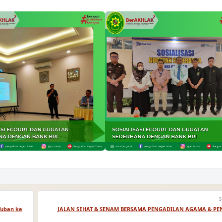
S
Tuban ke
JALAN SEHAT & SENAM BERSAMA PENGADILAN AGAMA & P