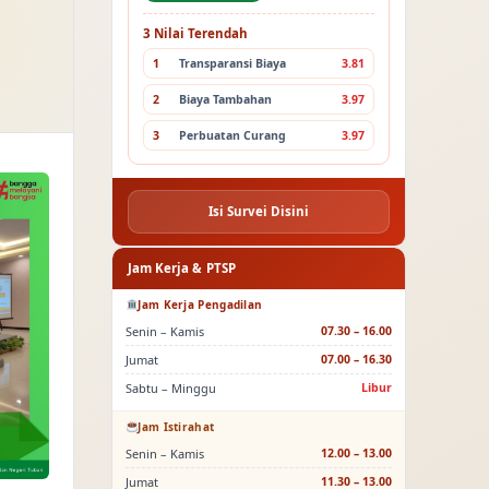
3 Nilai Terendah
1
Transparansi Biaya
3.81
2
Biaya Tambahan
3.97
3
Perbuatan Curang
3.97
Isi Survei Disini
Jam Kerja & PTSP
Jam Kerja Pengadilan
Senin – Kamis
07.30 – 16.00
Jumat
07.00 – 16.30
Sabtu – Minggu
Libur
Jam Istirahat
Senin – Kamis
12.00 – 13.00
Jumat
11.30 – 13.00