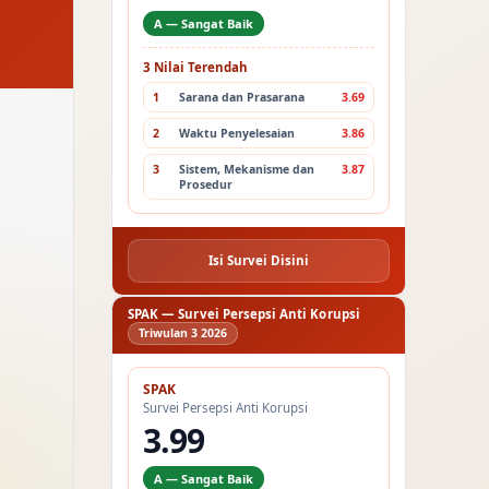
A — Sangat Baik
3 Nilai Terendah
1
Sarana dan Prasarana
3.69
2
Waktu Penyelesaian
3.86
3
Sistem, Mekanisme dan
3.87
Prosedur
Isi Survei Disini
SPAK — Survei Persepsi Anti Korupsi
Triwulan 3 2026
SPAK
Survei Persepsi Anti Korupsi
3.99
A — Sangat Baik