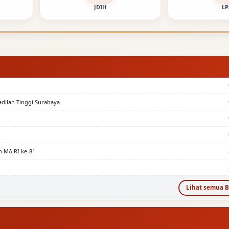
JDIH
LP
adilan Tinggi Surabaya
n MA RI ke-81
Lihat semua B