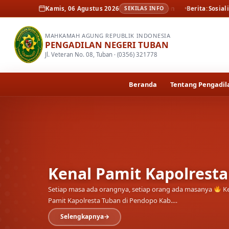
Berita
Kenal Pamit Kapolresta Tuban
Kamis, 06 Agustus 2026
SEKILAS INFO
Berita
Sosialisasi dan peluncu
MAHKAMAH AGUNG REPUBLIK INDONESIA
PENGADILAN NEGERI TUBAN
Jl. Veteran No. 08, Tuban · (0356) 321778
Beranda
Tentang Pengadil
Kenal Pamit Kapolrest
Setiap masa ada orangnya, setiap orang ada masanya
Ke
Pamit Kapolresta Tuban di Pendopo Kab.…
Selengkapnya