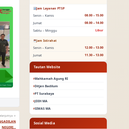
Jam Layanan PTSP
Senin – Kamis
08.00 – 15.00
Jumat
08.00 – 14.00
Sabtu – Minggu
Libur
Jam Istirahat
Senin – Kamis
12.00 – 13.00
Jumat
11.30 – 13.00
Tautan Website
Mahkamah Agung RI
Ditjen Badilum
PT Surabaya
JDIH MA
SIWAS MA
elanjutnya →
ENGADILAN
Sosial Media
NEGERI…