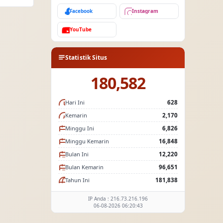
Facebook
Instagram
YouTube
Statistik Situs
180,582
Hari Ini
628
Kemarin
2,170
Minggu Ini
6,826
Minggu Kemarin
16,848
Bulan Ini
12,220
Bulan Kemarin
96,651
Tahun Ini
181,838
IP Anda : 216.73.216.196
06-08-2026 06:20:43