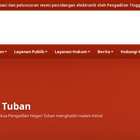
ran resmi persidangan elektronik oleh Pengadilan Tinggi Surabaya
Ber
an
Layanan Publik
Layanan Hukum
Berita
Hubungi 
a Tuban
tua Pengadilan Negeri Tuban menghadiri malam Kenal