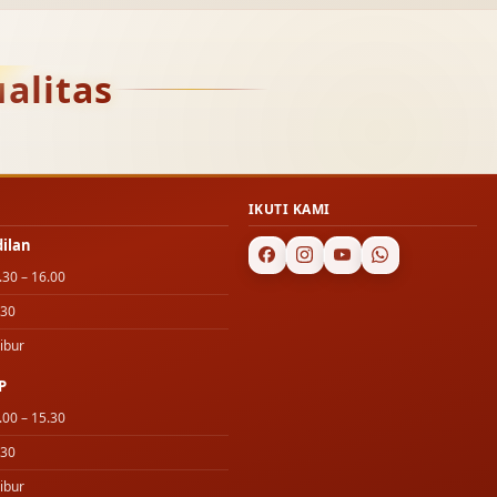
alitas
IKUTI KAMI
dilan
.30 – 16.00
.30
ibur
P
.00 – 15.30
.30
ibur