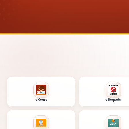
Layanan digita
e-Court
e-Berpadu