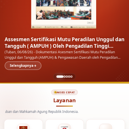
Assesmen Sertifikasi Mutu Peradilan Unggul dan
Tangguh ( AMPUH ) Oleh Pengadilan Tinggi
Surabaya
(Tuban, 06/08/26) - Dokumentasi Asesmen Sertifikasi Mutu Peradilan
Unggul dan Tangguh (AMPUH) & Pengawasan Daerah oleh Pengadilan
Tinggi Surabaya pada Pengadilan Negeri…
Selengkapnya
AKSES CEPAT
Layanan
an Mahkamah Agung Republik Indonesia.