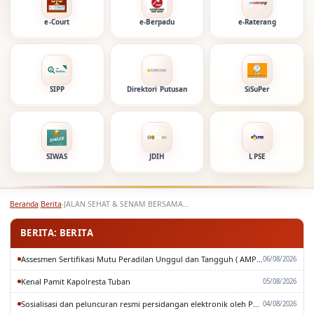
e-Court
e-Berpadu
e-Raterang
SIPP
Direktori Putusan
SiSuPer
SIWAS
JDIH
LPSE
Beranda
›
Berita
›
JALAN SEHAT & SENAM BERSAMA PENGADILAN AGAMA &…
BERITA: BERITA
Assesmen Sertifikasi Mutu Peradilan Unggul dan Tangguh ( AMPUH ) Oleh Pengadilan Tinggi Surabaya
06/08/2026
Kenal Pamit Kapolresta Tuban
05/08/2026
Sosialisasi dan peluncuran resmi persidangan elektronik oleh Pengadilan Tinggi Surabaya
04/08/2026