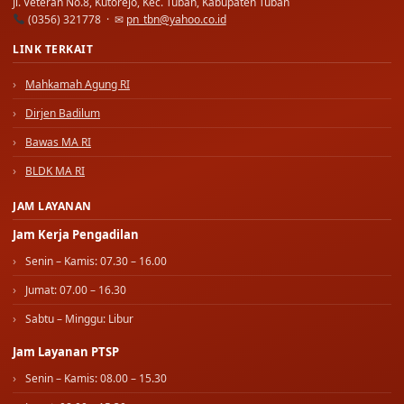
Jl. Veteran No.8, Kutorejo, Kec. Tuban, Kabupaten Tuban
(0356) 321778 · ✉
pn_tbn@yahoo.co.id
LINK TERKAIT
Mahkamah Agung RI
Dirjen Badilum
Bawas MA RI
BLDK MA RI
JAM LAYANAN
Jam Kerja Pengadilan
Senin – Kamis: 07.30 – 16.00
Jumat: 07.00 – 16.30
Sabtu – Minggu: Libur
Jam Layanan PTSP
Senin – Kamis: 08.00 – 15.30