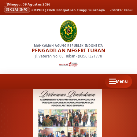
Minggu, 09 Agustus 2026
angguh ( AMPUH ) Oleh Pengadilan Tinggi Surabaya
Berita
Kenal Pamit Kapo
SEKILAS INFO
MAHKAMAH AGUNG REPUBLIK INDONESIA
PENGADILAN NEGERI TUBAN
Jl. Veteran No. 08, Tuban · (0356) 321778
Menu