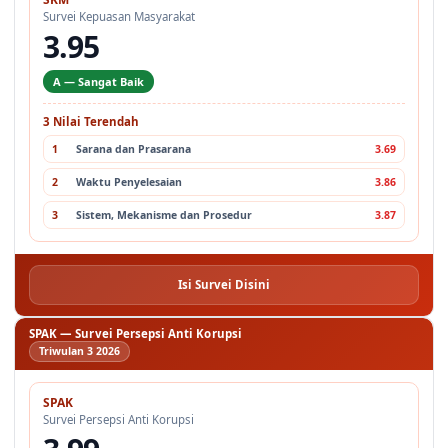
Survei Kepuasan Masyarakat
3.95
A — Sangat Baik
3 Nilai Terendah
1
Sarana dan Prasarana
3.69
2
Waktu Penyelesaian
3.86
3
Sistem, Mekanisme dan Prosedur
3.87
Isi Survei Disini
SPAK — Survei Persepsi Anti Korupsi
Triwulan 3 2026
SPAK
Survei Persepsi Anti Korupsi