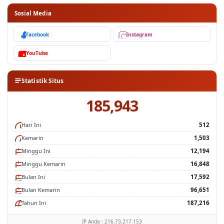
Sosial Media
Facebook
Instagram
YouTube
Statistik Situs
185,943
Hari Ini
512
Kemarin
1,503
Minggu Ini
12,194
Minggu Kemarin
16,848
Bulan Ini
17,592
Bulan Kemarin
96,651
Tahun Ini
187,216
IP Anda : 216.73.217.153