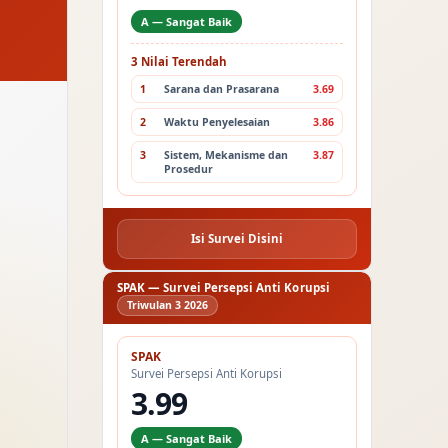
A — Sangat Baik
3 Nilai Terendah
1
Sarana dan Prasarana
3.69
2
Waktu Penyelesaian
3.86
3
Sistem, Mekanisme dan
3.87
Prosedur
Isi Survei Disini
SPAK — Survei Persepsi Anti Korupsi
Triwulan 3 2026
SPAK
Survei Persepsi Anti Korupsi
3.99
A — Sangat Baik