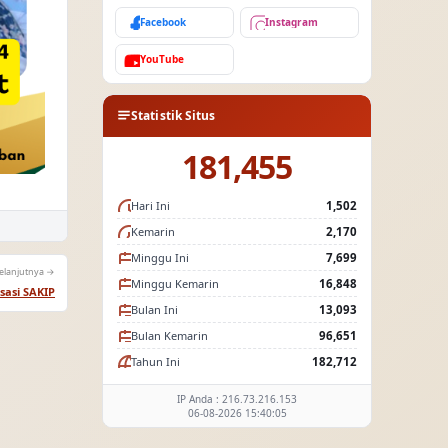
Facebook
Instagram
YouTube
Statistik Situs
181,455
Hari Ini
1,502
Kemarin
2,170
Minggu Ini
7,699
elanjutnya →
Minggu Kemarin
16,848
isasi SAKIP
Bulan Ini
13,093
Bulan Kemarin
96,651
Tahun Ini
182,712
IP Anda : 216.73.216.153
06-08-2026 15:40:05