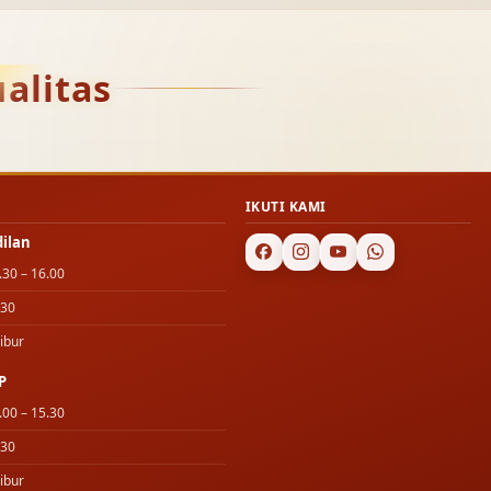
alitas
IKUTI KAMI
dilan
.30 – 16.00
.30
ibur
P
.00 – 15.30
.30
ibur