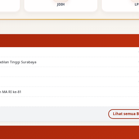
JDIH
LP
adilan Tinggi Surabaya
n MA RI ke-81
Lihat semua B