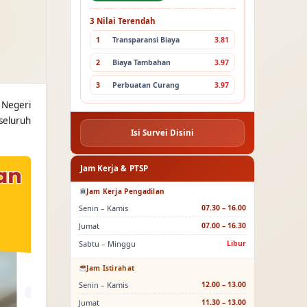
3 Nilai Terendah
1
Transparansi Biaya
3.81
2
Biaya Tambahan
3.97
3
Perbuatan Curang
3.97
 Negeri
seluruh
Isi Survei Disini
Jam Kerja & PTSP
Jam Kerja Pengadilan
Senin – Kamis
07.30 – 16.00
Jumat
07.00 – 16.30
Sabtu – Minggu
Libur
Jam Istirahat
Senin – Kamis
12.00 – 13.00
Jumat
11.30 – 13.00