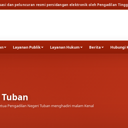
an resmi persidangan elektronik oleh Pengadilan Tinggi Surabaya
Beri
an
Layanan Publik
Layanan Hukum
Berita
Hubungi 
a Tuban
tua Pengadilan Negeri Tuban menghadiri malam Kenal