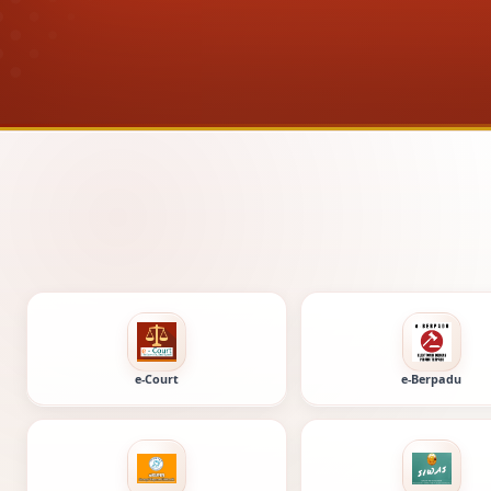
Layanan digital 
e-Court
e-Berpadu