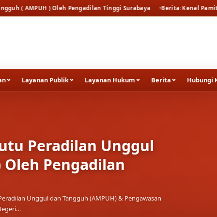
eh Pengadilan Tinggi Surabaya
Berita
Kenal Pamit Kapolresta Tuban
an
Layanan Publik
Layanan Hukum
Berita
Hubungi 
utu Peradilan Unggul
 Oleh Pengadilan
tu Peradilan Unggul dan Tangguh (AMPUH) & Pengawasan
Negeri…