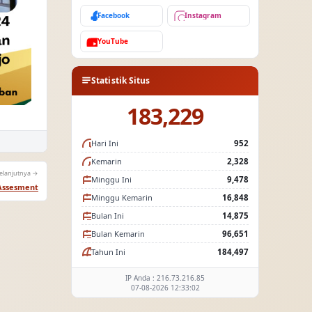
Facebook
Instagram
YouTube
Statistik Situs
183,229
Hari Ini
952
Kemarin
2,328
elanjutnya →
Minggu Ini
9,478
 Assesment
Minggu Kemarin
16,848
Bulan Ini
14,875
Bulan Kemarin
96,651
Tahun Ini
184,497
IP Anda : 216.73.216.85
07-08-2026 12:33:02