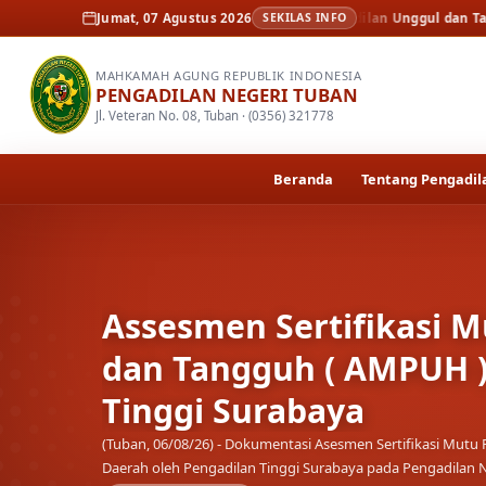
a
Assesmen Sertifikasi Mutu Peradilan Unggul dan Tangguh ( AMPUH ) Ol
Jumat, 07 Agustus 2026
SEKILAS INFO
MAHKAMAH AGUNG REPUBLIK INDONESIA
PENGADILAN NEGERI TUBAN
Jl. Veteran No. 08, Tuban · (0356) 321778
Beranda
Tentang Pengadil
Assesmen Sertifikasi M
dan Tangguh ( AMPUH )
Tinggi Surabaya
(Tuban, 06/08/26) - Dokumentasi Asesmen Sertifikasi Mu
Daerah oleh Pengadilan Tinggi Surabaya pada Pengadilan 