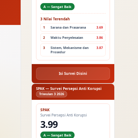
A — Sangat Baik
3 Nilai Terendah
1
Sarana dan Prasarana
3.69
2
Waktu Penyelesaian
3.86
3
Sistem, Mekanisme dan
3.87
Prosedur
Isi Survei Disini
SPAK — Survei Persepsi Anti Korupsi
Triwulan 3 2026
SPAK
Survei Persepsi Anti Korupsi
3.99
A — Sangat Baik