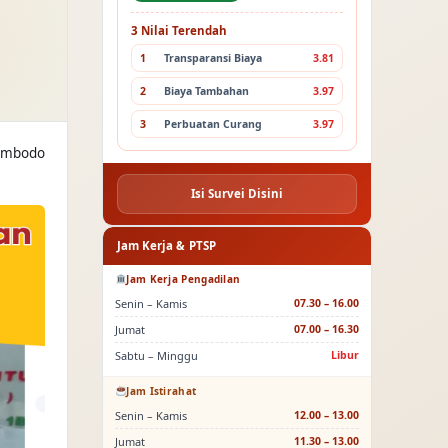
3 Nilai Terendah
1
Transparansi Biaya
3.81
2
Biaya Tambahan
3.97
3
Perbuatan Curang
3.97
iambodo
Isi Survei Disini
Jam Kerja & PTSP
Jam Kerja Pengadilan
Senin – Kamis
07.30 – 16.00
Jumat
07.00 – 16.30
Sabtu – Minggu
Libur
Jam Istirahat
Senin – Kamis
12.00 – 13.00
Jumat
11.30 – 13.00