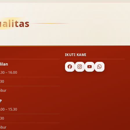
alitas
IKUTI KAMI
dilan
.30 – 16.00
.30
ibur
P
.00 – 15.30
.30
ibur