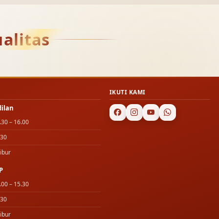
alitas
IKUTI KAMI
dilan
.30 – 16.00
.30
ibur
P
.00 – 15.30
.30
ibur