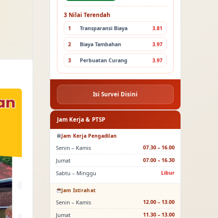
3 Nilai Terendah
1
Transparansi Biaya
3.81
2
Biaya Tambahan
3.97
3
Perbuatan Curang
3.97
Isi Survei Disini
Jam Kerja & PTSP
Jam Kerja Pengadilan
Senin – Kamis
07.30 – 16.00
Jumat
07.00 – 16.30
Sabtu – Minggu
Libur
Jam Istirahat
Senin – Kamis
12.00 – 13.00
Jumat
11.30 – 13.00