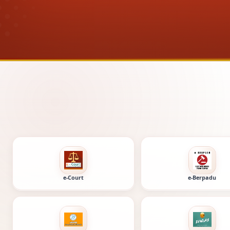
Layanan digital Peng
e-Court
e-Berpadu