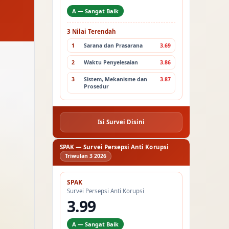
A — Sangat Baik
3 Nilai Terendah
1
Sarana dan Prasarana
3.69
2
Waktu Penyelesaian
3.86
3
Sistem, Mekanisme dan
3.87
Prosedur
Isi Survei Disini
SPAK — Survei Persepsi Anti Korupsi
Triwulan 3 2026
SPAK
Survei Persepsi Anti Korupsi
3.99
A — Sangat Baik