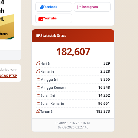
Facebook
Instagram
YouTube
Statistik Situs
182,607
Hari Ini
329
elanjutnya →
Kemarin
2,328
UGAS PTSP
Minggu Ini
8,855
Minggu Kemarin
16,848
Bulan Ini
14,252
Bulan Kemarin
96,651
Tahun Ini
183,873
IP Anda : 216.73.216.41
07-08-2026 02:27:43