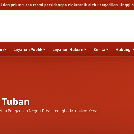
esmi persidangan elektronik oleh Pengadilan Tinggi Surabaya
Berita
R
an
Layanan Publik
Layanan Hukum
Berita
Hubungi 
curan resmi persidangan
dilan Tinggi Surabaya