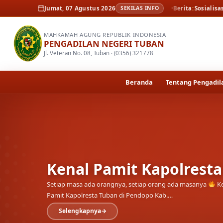
ita
Kenal Pamit Kapolresta Tuban
Jumat, 07 Agustus 2026
Berita
SEKILAS INFO
Sosialisasi dan peluncuran r
MAHKAMAH AGUNG REPUBLIK INDONESIA
PENGADILAN NEGERI TUBAN
Jl. Veteran No. 08, Tuban · (0356) 321778
Beranda
Tentang Pengadil
Sosialisasi dan pelun
elektronik oleh Penga