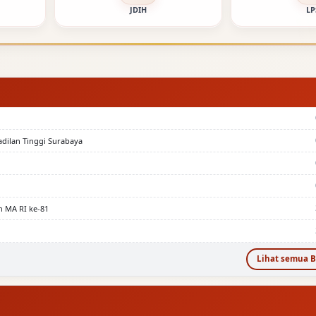
JDIH
LP
adilan Tinggi Surabaya
n MA RI ke-81
Lihat semua B