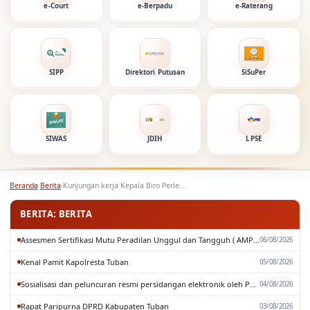
e-Court
e-Berpadu
e-Raterang
SIPP
Direktori Putusan
SiSuPer
SIWAS
JDIH
LPSE
Beranda
›
Berita
›
Kunjungan kerja Kepala Biro Perlengkapan dan Kepala Biro…
BERITA: BERITA
Assesmen Sertifikasi Mutu Peradilan Unggul dan Tangguh ( AMPUH ) Oleh Pengadilan Tinggi Surabaya
06/08/2026
Kenal Pamit Kapolresta Tuban
05/08/2026
Sosialisasi dan peluncuran resmi persidangan elektronik oleh Pengadilan Tinggi Surabaya
04/08/2026
Rapat Paripurna DPRD Kabupaten Tuban
03/08/2026