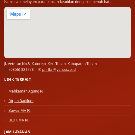
Kami siap melayani para pencari keadilan dengan sepenuh hati.
Jl. Veteran No.8, Kutorejo, Kec. Tuban, Kabupaten Tuban
(0356) 321778 · ✉
pn_tbn@yahoo.co.id
LINK TERKAIT
Mahkamah Agung RI
Dirjen Badilum
Bawas MA RI
BLDK MA RI
JAM LAYANAN