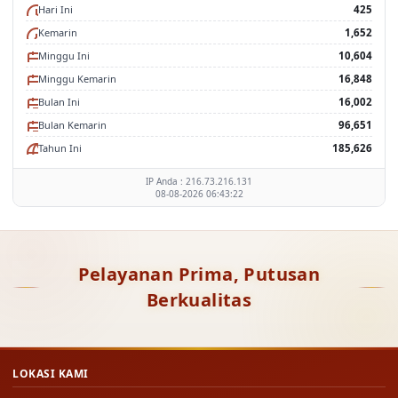
Hari Ini
425
Kemarin
1,652
Minggu Ini
10,604
Minggu Kemarin
16,848
Bulan Ini
16,002
Bulan Kemarin
96,651
Tahun Ini
185,626
IP Anda : 216.73.216.131
08-08-2026 06:43:22
Pelayanan Prima, Putusan
Berkualitas
LOKASI KAMI