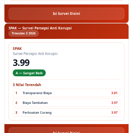
Isi Survei Disini
SPAK — Survei Persepsi Anti Korupsi
Triwulan 3 2026
SPAK
Survei Persepsi Anti Korupsi
3.99
A — Sangat Baik
3 Nilai Terendah
1
Transparansi Biaya
3.81
2
Biaya Tambahan
3.97
3
Perbuatan Curang
3.97