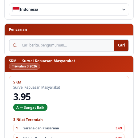
Indonesia
Pencarian
Cari berita, pengumuman...
Cari
SKM — Survei Kepuasan Masyarakat
Triwulan 3 2026
SKM
Survei Kepuasan Masyarakat
3.95
A — Sangat Baik
3 Nilai Terendah
1
Sarana dan Prasarana
3.69
2
Waktu Penyelesaian
3.86