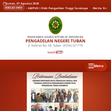
Jumat, 07 Agustus 2026
 Tangguh ( AMPUH ) Oleh Pengadilan Tinggi Surabaya
Berita
Kenal Pamit Ka
SEKILAS INFO
MAHKAMAH AGUNG REPUBLIK INDONESIA
PENGADILAN NEGERI TUBAN
Jl. Veteran No. 08, Tuban · (0356) 321778
Menu