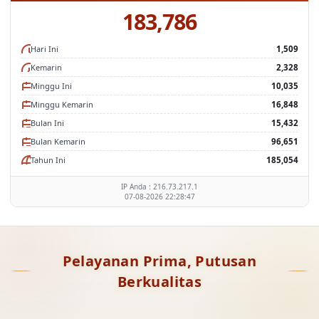
183,786
Hari Ini
1,509
Kemarin
2,328
Minggu Ini
10,035
Minggu Kemarin
16,848
Bulan Ini
15,432
Bulan Kemarin
96,651
Tahun Ini
185,054
IP Anda : 216.73.217.1
07-08-2026 22:28:47
Pelayanan Prima, Putusan
Berkualitas