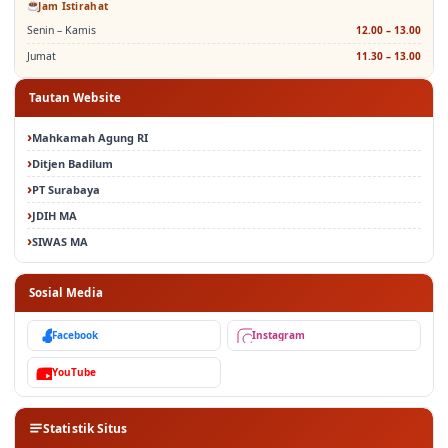
Senin – Kamis
12.00 – 13.00
Jumat
11.30 – 13.00
Tautan Website
Mahkamah Agung RI
Ditjen Badilum
PT Surabaya
JDIH MA
SIWAS MA
Sosial Media
Facebook
Instagram
YouTube
Statistik Situs