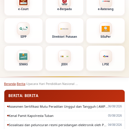
e-Court
e-Berpadu
e-Raterang
SIPP
Direktori Putusan
SiSuPer
SIWAS
JDIH
LPSE
Beranda
›
Berita
›
Upacara Hari Pendidikan Nasional dan Hari Otonomi Daerah…
BERITA: BERITA
Assesmen Sertifikasi Mutu Peradilan Unggul dan Tangguh ( AMPUH ) Oleh Pengadilan Tinggi Surabaya
06/08/2026
Kenal Pamit Kapolresta Tuban
05/08/2026
Sosialisasi dan peluncuran resmi persidangan elektronik oleh Pengadilan Tinggi Surabaya
04/08/2026
Rapat Paripurna DPRD Kabupaten Tuban
03/08/2026