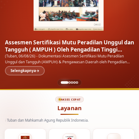
Kenal Pamit Kapolresta Tuban
Setiap masa ada orangnya, setiap orang ada masanya
Ketua
Pengadilan Negeri Tuban menghadiri malam Kenal Pamit Kapolresta
Tuban di Pendopo Kab.…
Selengkapnya
AKSES CEPAT
Layanan
n dan Mahkamah Agung Republik Indonesia.